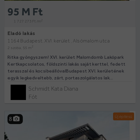
95 M Ft
2
1 727 273 Ft /m
Eladó lakás
1164 Budapest, XVI. kerület , Alsómalom utca
2
2 szoba, 55 m
Ritka gyöngyszem! XVI. kerület Malomdomb Lakópark
Kertkapcsolatos, földszinti lakás saját kerttel, fedett
terasszal és kocsibeállóvalBudapest XVI. kerületének
egyik legkedveltebb, zárt, portaszolgálatos lak...
Schmidt Kata Diana
Fót
Új építésű
8