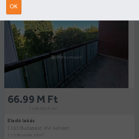
12
OK
66.99 M Ft
2
1 196 250 Ft /m
Eladó lakás
1165 Budapest, XVI. kerület
2
1 + 2 fél szoba, 56 m