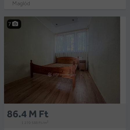
Maglód
7
86.4 M Ft
2
1 270 588 Ft /m