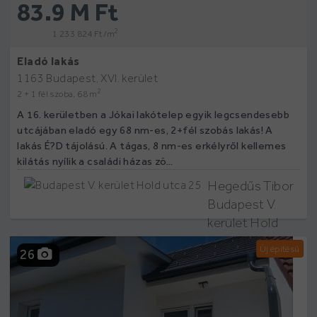
83.9 M Ft
2
1 233 824 Ft /m
Eladó lakás
1163 Budapest, XVI. kerület
2
2 + 1 fél szoba, 68 m
A 16. kerületben a Jókai lakótelep egyik legcsendesebb
utcájában eladó egy 68 nm-es, 2+fél szobás lakás! A
lakás É?D tájolású. A tágas, 8 nm-es erkélyről kellemes
kilátás nyílik a családi házas zö...
Hegedűs Tibor
Budapest V.
kerület Hold
utca 25
Új építésű
26