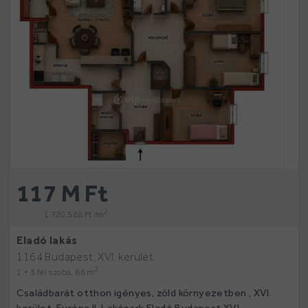
117 M Ft
2
1 720 588 Ft /m
Eladó lakás
1164 Budapest, XVI. kerület
2
1 + 3 fél szoba, 68 m
Családbarát otthon igényes, zöld környezetben , XVI.
kerület, Európa II. Lakópark Eladó Budapest XVI.