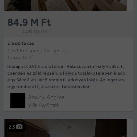
84.9 M Ft
2
1 248 529 Ft /m
Eladó lakás
1161 Budapest, XVI. kerület
2
3 szoba, 68 m
Budapest XVI. kerületében, Rákosszentmihály kedvelt,
csendes és zöld részén, a Pálya utcai lakótelepen eladó
egy 68 m2-es, első emeleti, erkélyes lakás. Az ingatlan
egy rendezett, 4 szintes társasházban ...
Abonyi Andrea
Villa Gyömrő
23