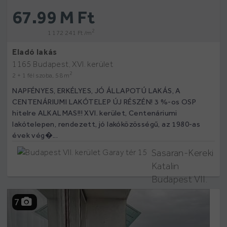
67.99 M Ft
2
1 172 241 Ft /m
Eladó lakás
1165 Budapest, XVI. kerület
2
2 + 1 fél szoba, 58 m
NAPFÉNYES, ERKÉLYES, JÓ ÁLLAPOTÚ LAKÁS, A
CENTENÁRIUMI LAKÓTELEP ÚJ RÉSZÉN! 3 %-os OSP
hitelre ALKALMAS!!! XVI. kerület, Centenáriumi
lakótelepen, rendezett, jó lakóközösségű, az 1980-as
évek vég�...
Sasaran-Kereki
Katalin
Budapest VII.
kerület Garay
7
tér 15