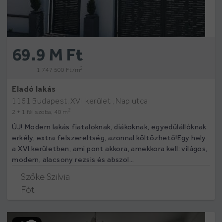
69.9 M Ft
2
1 747 500 Ft /m
Eladó lakás
1161 Budapest, XVI. kerület , Nap utca
2
2 + 1 fél szoba, 40 m
ÚJ! Modern lakás fiataloknak, diákoknak, egyedülállóknak
erkély, extra felszereltség, azonnal költözhető!Egy hely
a XVI.kerületben, ami pont akkora, amekkora kell: világos,
modern, alacsony rezsis és abszol...
Szőke Szilvia
Fót