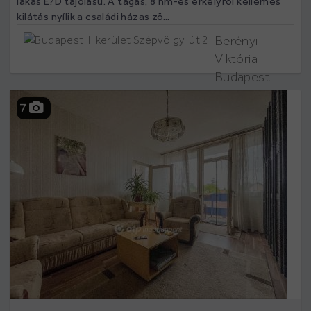
lakás É?D tájolású. A tágas, 8 nm-es erkélyről kellemes
kilátás nyílik a családi házas zö...
Berényi
Viktória
Budapest II.
kerület
7
Szépvölgyi út
2