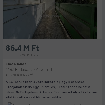
86.4 M Ft
2
1 270 588 Ft /m
Eladó lakás
1163 Budapest, XVI. kerület
2
1 + 1 fél szoba, 68 m
A 16. kerületben a Jókai lakótelep egyik csendes
utcájában eladó egy 68 nm-es, 2+fél szobás lakás! A
lakás DNY-i tájolású. A tágas, 8 nm-es erkélyről kellemes
kilátás nyílik a családi házas zöld ö...