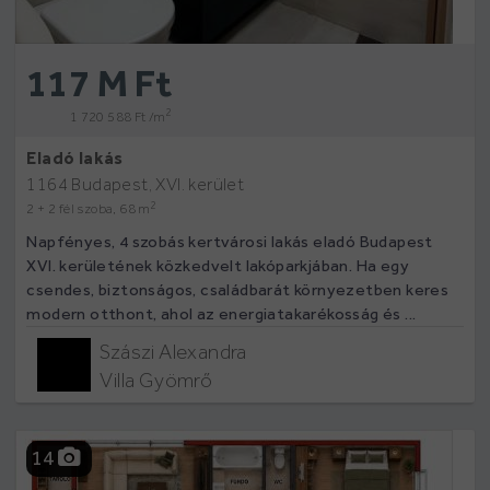
117 M Ft
2
1 720 588 Ft /m
Eladó lakás
1164 Budapest, XVI. kerület
2
2 + 2 fél szoba, 68 m
Napfényes, 4 szobás kertvárosi lakás eladó Budapest
XVI. kerületének közkedvelt lakóparkjában. Ha egy
csendes, biztonságos, családbarát környezetben keres
modern otthont, ahol az energiatakarékosság és ...
Szászi Alexandra
Villa Gyömrő
14