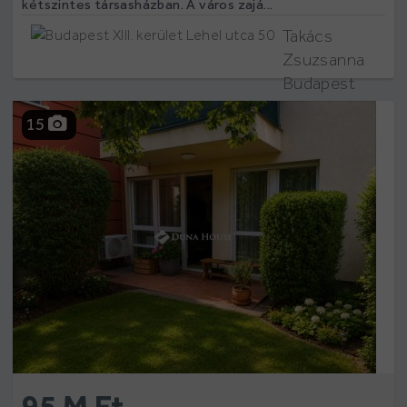
kétszintes társasházban. A város zajá...
Takács
Zsuzsanna
Budapest
XIII. kerület
15
Lehel utca 50
95 M Ft