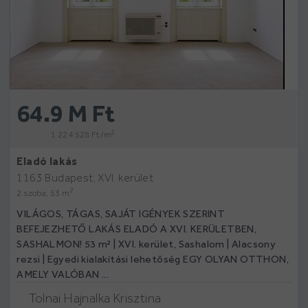
64.9 M Ft
2
1 224 528 Ft /m
Eladó lakás
1163 Budapest, XVI. kerület
2
2 szoba, 53 m
VILÁGOS, TÁGAS, SAJÁT IGÉNYEK SZERINT
BEFEJEZHETŐ LAKÁS ELADÓ A XVI. KERÜLETBEN,
SASHALMON! 53 m² | XVI. kerület, Sashalom | Alacsony
rezsi | Egyedi kialakítási lehetőség EGY OLYAN OTTHON,
AMELY VALÓBAN ...
Tolnai Hajnalka Krisztina