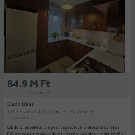
84.9 M Ft
2
1 248 529 Ft /m
Eladó lakás
1161 Budapest, XVI. kerület , Pálya utca
2
3 szoba, 68 m
Eladó 1. emeleti, világos, tágas, kiváló elosztású lakás
Rákosszentmihály kedvelt részén, hatalmas zárt közös