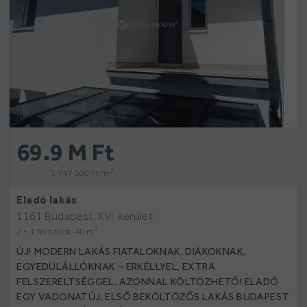
69.9 M Ft
2
1 747 500 Ft /m
Eladó lakás
1161 Budapest, XVI. kerület
2
2 + 1 fél szoba, 40 m
ÚJ! MODERN LAKÁS FIATALOKNAK, DIÁKOKNAK,
EGYEDÜLÁLLÓKNAK – ERKÉLLYEL, EXTRA
FELSZERELTSÉGGEL, AZONNAL KÖLTÖZHETŐ! ELADÓ
EGY VADONATÚJ, ELSŐ BEKÖLTÖZŐS LAKÁS BUDAPEST