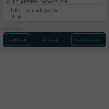
XVI. KERÜLETÉBEN, RÁKOSSZENTMI...
Tolnai Hajnalka Krisztina
Maglód
0.80084705352783
előző oldal
1 / 2
oldal
következő oldal