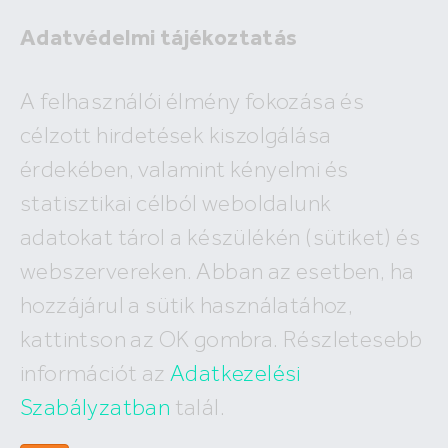
Adatvédelmi tájékoztatás
Eladó
A felhasználói élmény fokozása és
Kiadó
célzott hirdetések kiszolgálása
×
Budapest XVI. kerület
érdekében, valamint kényelmi és
2
ár
millió Ft
alapterület
m
statisztikai célból weboldalunk
Budapest
Megyék, városok
új építésű
Keresés
adatokat tárol a készülékén (sütiket) és
I. kerület
IV. kerület
XV. kerület
webszervereken. Abban az esetben, ha
Eladó Budapest XVI. kerületi lakások
II. kerület
V. kerület
XVI. kerület
hozzájárul a sütik használatához,
III. kerület
VI. kerület
XVII. kerület
33
találat, megjelenítve
1-20
XI. kerület
VII. kerület
XVIII. kerület
kattintson az OK gombra. Részletesebb
XII. kerület
VIII. kerület
XIX. kerület
információt az
Adatkezelési
XXII. kerület
IX. kerület
XX. kerület
X. kerület
Szabályzatban
talál.
XXI. kerület
XIII. kerület
XXIII. kerület
XIV. kerület