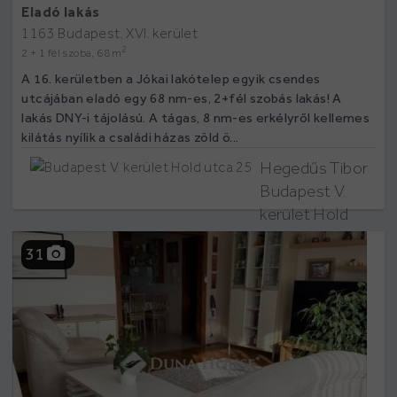
Eladó lakás
1163 Budapest, XVI. kerület
2
2 + 1 fél szoba, 68 m
A 16. kerületben a Jókai lakótelep egyik csendes
utcájában eladó egy 68 nm-es, 2+fél szobás lakás! A
lakás DNY-i tájolású. A tágas, 8 nm-es erkélyről kellemes
kilátás nyílik a családi házas zöld ö...
Hegedűs Tibor
Budapest V.
kerület Hold
utca 25
31