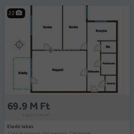
22
69.9 M Ft
2
1 205 172 Ft /m
Eladó lakás
1165 Budapest, XVI. kerület , Orsika tér