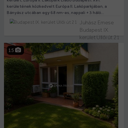
kerületének közkedvelt Európa II. Lakóparkjában, a
Bányász utcában egy 68 nm-es, nappali + 3 háló...
Juhász Emese
Budapest IX.
kerület Üllői út 21
15