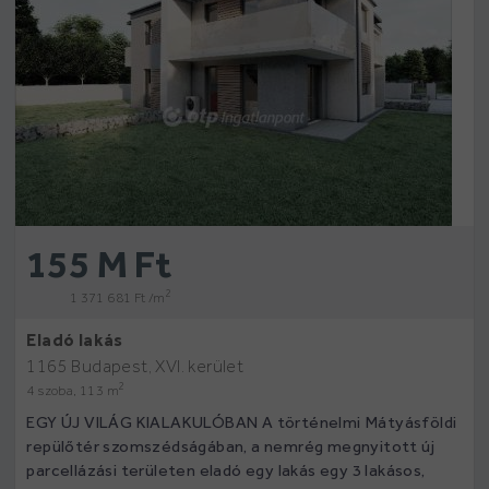
155 M Ft
2
1 371 681 Ft /m
Eladó lakás
1165 Budapest, XVI. kerület
2
4 szoba, 113 m
EGY ÚJ VILÁG KIALAKULÓBAN A történelmi Mátyásföldi
repülőtér szomszédságában, a nemrég megnyitott új
parcellázási területen eladó egy lakás egy 3 lakásos,