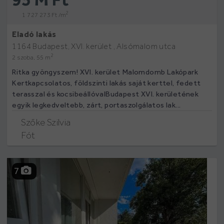
2
1 727 273 Ft /m
Eladó lakás
1164 Budapest, XVI. kerület , Alsómalom utca
2
2 szoba, 55 m
Ritka gyöngyszem! XVI. kerület Malomdomb Lakópark
Kertkapcsolatos, földszinti lakás saját kerttel, fedett
terasszal és kocsibeállóvalBudapest XVI. kerületének
egyik legkedveltebb, zárt, portaszolgálatos lak...
Szőke Szilvia
Fót
7