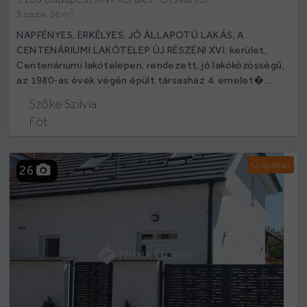
2
3 szoba, 58 m
NAPFÉNYES, ERKÉLYES, JÓ ÁLLAPOTÚ LAKÁS, A
CENTENÁRIUMI LAKÓTELEP ÚJ RÉSZÉN! XVI. kerület,
Centenáriumi lakótelepen, rendezett, jó lakóközösségű,
az 1980-as évek végén épült társasház 4. emelet�...
Szőke Szilvia
Fót
Új építésű
26