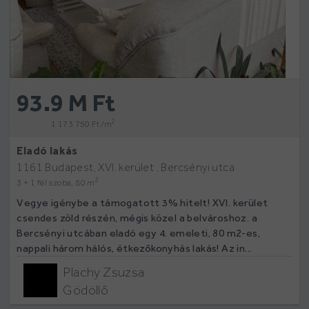
93.9 M Ft
2
1 173 750 Ft /m
Eladó lakás
1161 Budapest, XVI. kerület , Bercsényi utca
2
3 + 1 fél szoba, 80 m
Vegye igénybe a támogatott 3% hitelt! XVI. kerület
csendes zöld részén, mégis közel a belvároshoz. a
Bercsényi utcában eladó egy 4. emeleti, 80 m2-es,
nappali három hálós, étkezőkonyhás lakás! Az in...
Plachy Zsuzsa
Gödöllő