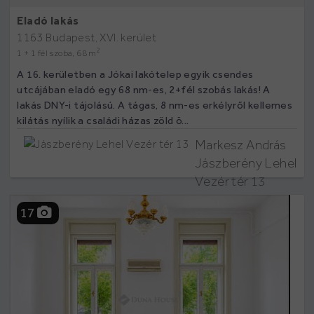
Eladó lakás
1163 Budapest, XVI. kerület
2
1 + 1 fél szoba, 68 m
A 16. kerületben a Jókai lakótelep egyik csendes
utcájában eladó egy 68 nm-es, 2+fél szobás lakás! A
lakás DNY-i tájolású. A tágas, 8 nm-es erkélyről kellemes
kilátás nyílik a családi házas zöld ö...
Markesz András
Jászberény Lehel
Vezér tér 13
17