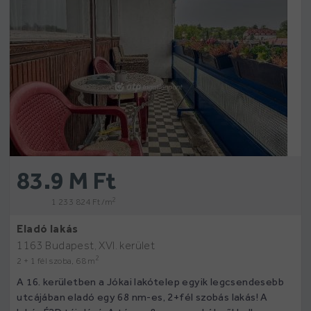
83.9 M Ft
2
1 233 824 Ft /m
Eladó lakás
1163 Budapest, XVI. kerület
2
2 + 1 fél szoba, 68 m
A 16. kerületben a Jókai lakótelep egyik legcsendesebb
utcájában eladó egy 68 nm-es, 2+fél szobás lakás! A