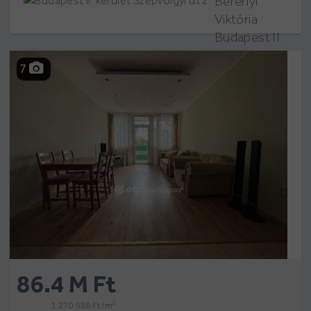
Berényi
Viktória
Budapest II.
kerület
7
Szépvölgyi út
2
86.4 M Ft
2
1 270 588 Ft /m