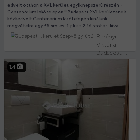
edvelt otthon a XVI. kerület egyik népszerű részén -
Centenárium lakótelepen!!! Budapest XVI. kerületének
közkedvelt Centenárium lakótelepén kínálunk
megvételre egy 56 nm-es, 1 plusz 2 félszobás, kivá...
Berényi
Viktória
Budapest II.
kerület
14
Szépvölgyi út
2