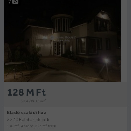
7
128 M Ft
2
914 286 Ft /m
Eladó családi ház
8220 Balatonalmádi
2
2
140 m
, 4 szoba, 223 m
telek