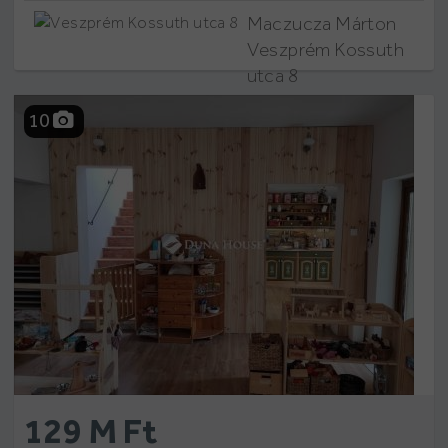
Maczucza Márton
Veszprém Kossuth
utca 8
10
129 M Ft