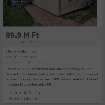
89.9 M Ft
2
1 248 611 Ft /m
Eladó családi ház
8220 Balatonalmádi
2
2
72 m
, 4 szoba, 1400 m
telek
Szeretne a Balaton közelében élni? Kizárólag a Duna
House kínálatában! Eladó családi ház Balatonalmádi egyik
legszebb részén, hatalmas: 1400 m2-es telekkel! A kínált
ingatlan főbb jellemzői: - 69 m...
Albrecht Zoltán
Balatonalmádi