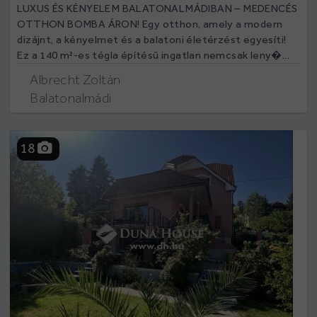
LUXUS ÉS KÉNYELEM BALATONALMÁDIBAN – MEDENCÉS
OTTHON BOMBA ÁRON! Egy otthon, amely a modern
dizájnt, a kényelmet és a balatoni életérzést egyesíti!
Ez a 140 m²-es tégla építésű ingatlan nemcsak leny�...
Albrecht Zoltán
Balatonalmádi
18