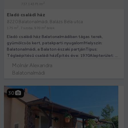
2
737 143 Ft /m
Eladó családi ház
8220 Balatonalmádi, Balázs Béla utca
2
2
175 m
, 7 szoba, 970 m
telek
Eladó családi ház Balatonalmádiban tágas terek,
gyümölcsös kert, patakparti nyugalom!Helyszín:
Balatonalmádi, a Balaton északi partjánTípus:
Téglaépítésű családi házÉpítés éve: 1970Alapterület: ...
Molnár Alexandra
Balatonalmádi
30