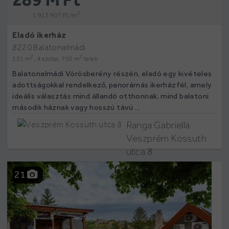
2
1 913 907 Ft /m
Eladó ikerház
8220 Balatonalmádi
2
2
151 m
, 4 szoba, 750 m
telek
Balatonalmádi Vörösberény részén, eladó egy kivételes
adottságokkal rendelkező, panorámás ikerházfél, amely
ideális választás mind állandó otthonnak, mind balatoni
második háznak vagy hosszú távú ...
Ranga Gabriella
Veszprém Kossuth
utca 8
21