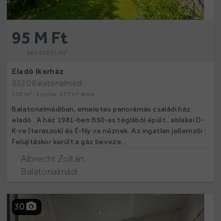
95 M Ft
2
863 636 Ft /m
Eladó ikerház
8220 Balatonalmádi
2
2
110 m
, 4 szoba, 477 m
telek
Balatonalmádiban, emeletes panorámás családi ház
eladó . A ház 1981-ben B30-as téglából épült , ablakai D-
K-re (teraszok) és É-Ny-ra néznek. Az ingatlan jellemzői :
Felujításkor került a gáz beveze...
Albrecht Zoltán
Balatonalmádi
30