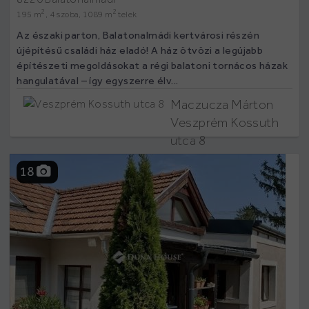
2
2
195 m
, 4 szoba, 1089 m
telek
Az északi parton, Balatonalmádi kertvárosi részén
újépítésű családi ház eladó! A ház ötvözi a legújabb
építészeti megoldásokat a régi balatoni tornácos házak
hangulatával – így egyszerre élv...
Maczucza Márton
Veszprém Kossuth
utca 8
18