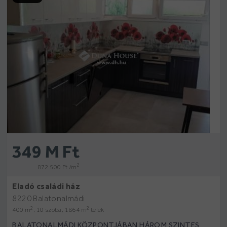
349 M Ft
2
872 500 Ft /m
Eladó családi ház
8220 Balatonalmádi
2
2
400 m
, 10 szoba, 1864 m
telek
BALATONALMÁDI KÖZPONTJÁBAN HÁROM SZINTES