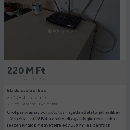
220 M Ft
2
597 826 Ft /m
Eladó családi ház
8220 Balatonalmádi
2
2
368 m
, 10 szoba, 1804 m
telek
Örökpanorámás befektetési ingatlan Balatonalmádiban
– Viktória Üdülő! Balatonalmádi egyik legkeresettebb
részén kínálok megvételre egy 368 m²-es, páratlan