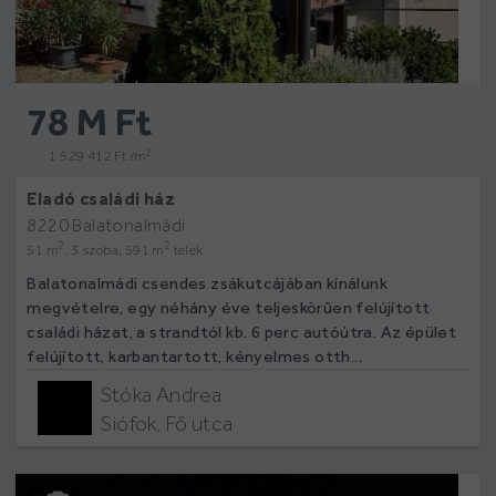
78 M Ft
2
1 529 412 Ft /m
Eladó családi ház
8220 Balatonalmádi
2
2
51 m
, 3 szoba, 591 m
telek
Balatonalmádi csendes zsákutcájában kínálunk
megvételre, egy néhány éve teljeskörűen felújított
családi házat, a strandtól kb. 6 perc autóútra. Az épület
felújított, karbantartott, kényelmes otth...
Stóka Andrea
Siófok, Fő utca