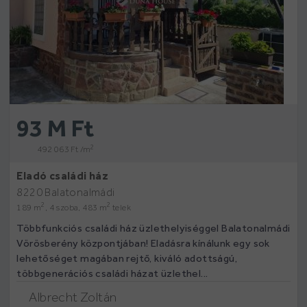
93 M Ft
2
492 063 Ft /m
Eladó családi ház
8220 Balatonalmádi
2
2
189 m
, 4 szoba, 483 m
telek
Többfunkciós családi ház üzlethelyiséggel Balatonalmádi
Vörösberény központjában! Eladásra kínálunk egy sok
lehetőséget magában rejtő, kiváló adottságú,
többgenerációs családi házat üzlethel...
Albrecht Zoltán