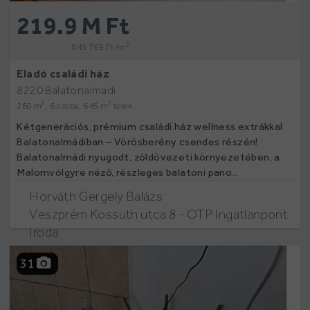
219.9 M Ft
2
845 769 Ft /m
Eladó családi ház
8220 Balatonalmádi
2
2
260 m
, 6 szoba, 645 m
telek
Kétgenerációs, prémium családi ház wellness extrákkal
Balatonalmádiban – Vörösberény csendes részén!
Balatonalmádi nyugodt, zöldövezeti környezetében, a
Malomvölgyre néző, részleges balatoni pano...
Horváth Gergely Balázs
Veszprém Kossuth utca 8 - OTP Ingatlanpont
Iroda
31