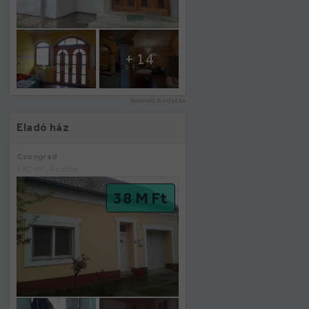
+ 14
kiemelt hirdetés
Eladó ház
Csongrád
2
140 m
, 4 szoba
38 M Ft