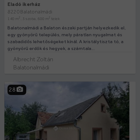
Eladó ikerház
8220 Balatonalmádi
2
2
140 m
, 3 szoba, 600 m
telek
Balatonalmádi a Balaton északi partján helyezkedik el,
egy gyönyörű település, mely páratlan nyugalmat és
szabadidős lehetőségeket kínál. A kristálytiszta tó, a
gyönyörű erdők és hegyek, a számtala...
Albrecht Zoltán
Balatonalmádi
28