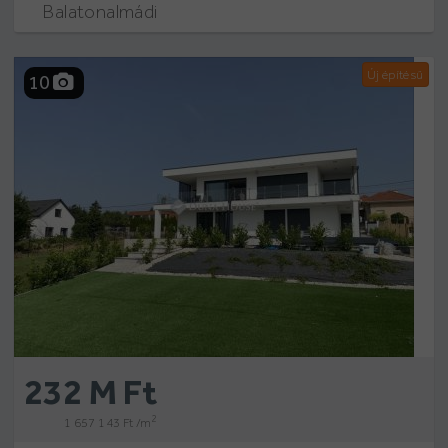
Balatonalmádi
Új építésű
10
232 M Ft
2
1 657 143 Ft /m