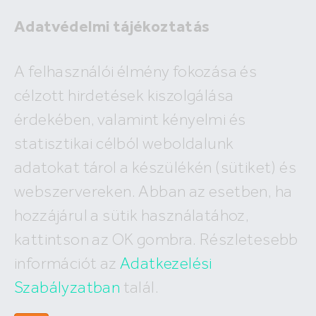
Adatvédelmi tájékoztatás
Eladó
A felhasználói élmény fokozása és
Kiadó
célzott hirdetések kiszolgálása
×
Balatonalmádi
érdekében, valamint kényelmi és
2
ár
millió Ft
alapterület
m
statisztikai célból weboldalunk
Budapest
Megyék, városok
új építésű
Keresés
adatokat tárol a készülékén (sütiket) és
I. kerület
IV. kerület
XV. kerület
webszervereken. Abban az esetben, ha
Eladó Balatonalmádii házak
II. kerület
V. kerület
XVI. kerület
hozzájárul a sütik használatához,
III. kerület
VI. kerület
XVII. kerület
16
találat, megjelenítve
1-16
XI. kerület
VII. kerület
XVIII. kerület
kattintson az OK gombra. Részletesebb
XII. kerület
VIII. kerület
XIX. kerület
információt az
Adatkezelési
XXII. kerület
IX. kerület
XX. kerület
X. kerület
Szabályzatban
talál.
XXI. kerület
XIII. kerület
XXIII. kerület
XIV. kerület