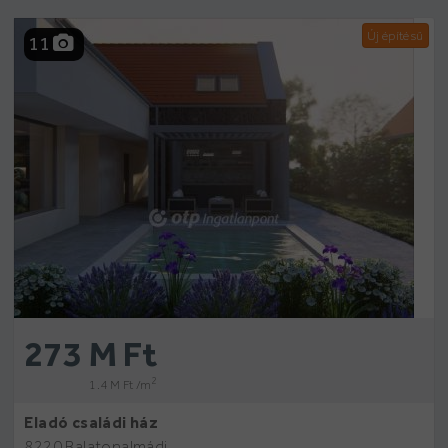
Új építésű
11
273 M Ft
2
1.4 M Ft /m
Eladó családi ház
8220 Balatonalmádi