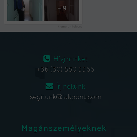
+ 9
kiemelt hirdetés
Hívj minket
+36 (30) 550 5566
Írj nekünk
segitunk@lakpont.com
Magánszemélyeknek