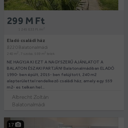
299 M Ft
2
1 245 833 Ft /m
Eladó családi ház
8220 Balatonalmádi
2
2
240 m
, 7 szoba, 559 m
telek
NE HAGYJA KI EZT A NAGYSZERŰ AJÁNLATOT A
BALATON ÉSZAKI PARTJÁN! Balatonalmádiban ELADÓ
1990- ben épült, 2015- ben felújított, 240 m2
alapterülettel rendelkező családi ház, amely egy 559
m2- es telken hel...
Albrecht Zoltán
Balatonalmádi
17