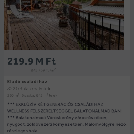
219.9 M Ft
2
845 769 Ft /m
Eladó családi ház
8220 Balatonalmádi
2
2
260 m
, 6 szoba, 645 m
telek
*** EXKLÚZÍV KÉTGENERÁCIÓS CSALÁDI HÁZ
WELLNESS FELSZERELTSÉGGEL BALATONALMÁDIBAN!
*** Balatonalmádi Vörösberény városrészében,
nyugodt, zöldövezeti környezetben, Malomvölgyre néző,
részleges bala...