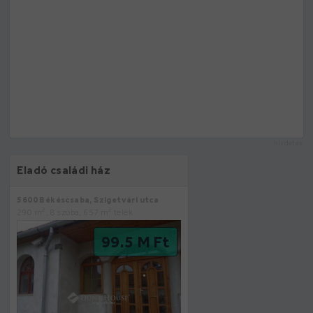
hirdetés
Eladó családi ház
5600 Békéscsaba, Szigetvári utca
2
2
290 m
, 8 szoba, 657 m
telek
99.5 M Ft