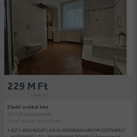
229 M Ft
2
1 M Ft /m
Eladó családi ház
8220 Balatonalmádi
2
2
229 m
, 8 szoba, 1565 m
telek
3 AZ 1-BEN INGATLAN ALMÁDIBAN,HÁROM SZEPARÁLT
LAKÓEGYSÉG TELJES BERENDEZÉSSELBalatonalmádi