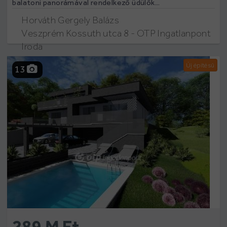
balatoni panorámával rendelkező üdülők...
Horváth Gergely Balázs
Veszprém Kossuth utca 8 - OTP Ingatlanpont
Iroda
Új építésű
13
289 M Ft