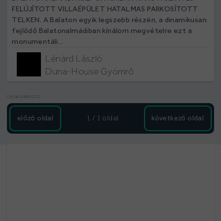
FELÚJÍTOTT VILLAÉPÜLET HATALMAS PARKOSÍTOTT
TELKEN. A Balaton egyik legszebb részén, a dinamikusan
fejlődő Balatonalmádiban kínálom megvételre ezt a
monumentáli...
Lénárd László
Duna-House Gyömrő
0.82464289665222
előző oldal
1 / 1
oldal
következő oldal