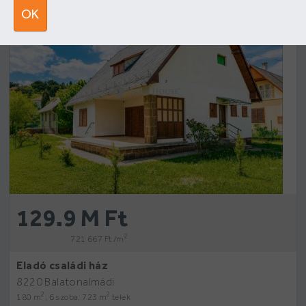
13
OK
129.9 M Ft
2
721 667 Ft /m
Eladó családi ház
8220 Balatonalmádi
2
2
180 m
, 6 szoba, 723 m
telek