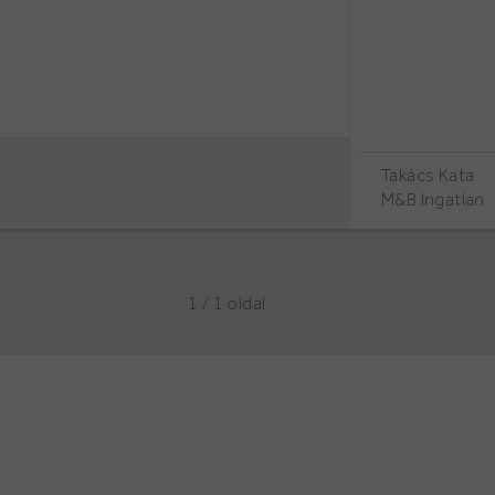
Takács Kata
M&B Ingatlan
1 / 1
oldal