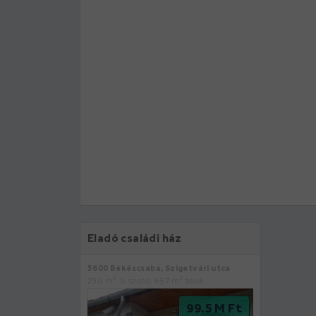
Eladó családi ház
5600 Békéscsaba, Szigetvári utca
2
2
290 m
, 8 szoba, 657 m
telek
99.5 M Ft