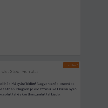
Új építésű
erület Gábor Áron utca
ládi ház Mátyásföldön! Nagyon szép, csendes,
ezetben. Nagyon jó elosztású, két külön nyíló
pcsolattal és kerthasználattal kiadó.