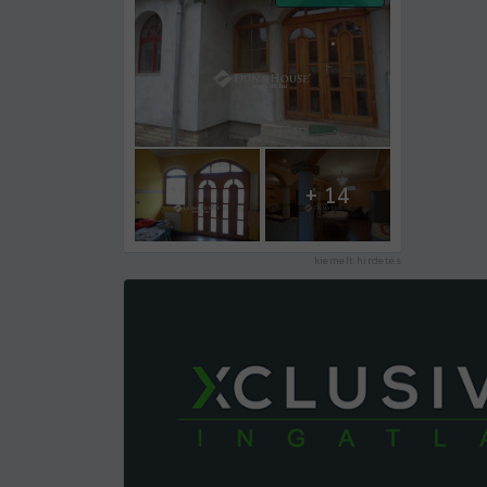
+ 14
kiemelt hirdetés