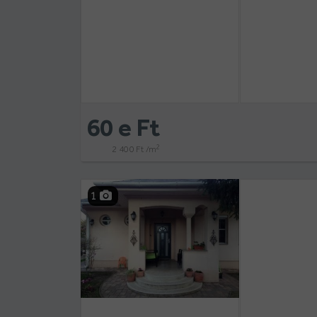
60 e Ft
2
2 400 Ft /m
1