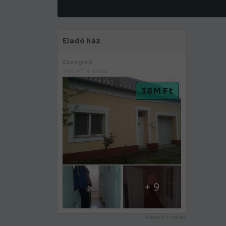
Eladó ház
Csongrád
2
140 m
, 4 szoba
38 M Ft
+ 9
kiemelt hirdetés