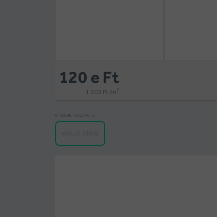
120 e Ft
2
1 500 Ft /m
0.78698492050171
előző oldal