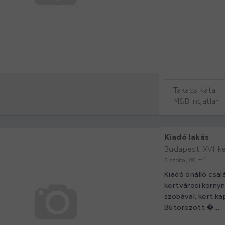
Takács Kata
M&B Ingatlan
Kiadó lakás
Budapest, XVI. k
2
2 szoba, 80 m
Kiadó önálló csa
kertvárosi környn
szobával, kert ka
Bútorozott �...