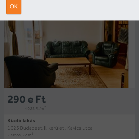
18
OK
290 e Ft
2
4 028 Ft /m
Kiadó lakás
1025 Budapest, II. kerület , Kavics utca
2
2 szoba, 72 m