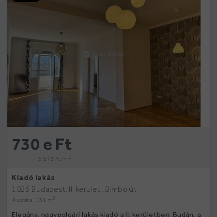
730 e Ft
2
5 573 Ft /m
Kiadó lakás
1025 Budapest, II. kerület , Bimbó út
2
4 szoba, 131 m
Elegáns, nagypolgári lakás kiadó a II. kerületben. Budán, a