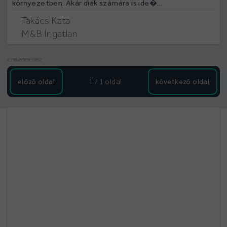
környezetben. Akár diák számára is ide�...
Takács Kata
M&B Ingatlan
0.78848385810852
előző oldal
1 / 1
oldal
következő oldal