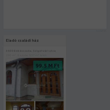
hirdetés
Eladó családi ház
5600 Békéscsaba, Szigetvári utca
2
2
290 m
, 8 szoba, 657 m
telek
99.5 M Ft