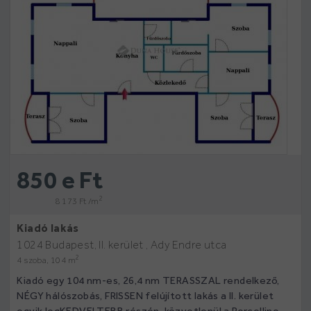
850 e Ft
2
8 173 Ft /m
Kiadó lakás
1024 Budapest, II. kerület , Ady Endre utca
2
4 szoba, 104 m
Kiadó egy 104 nm-es, 26,4 nm TERASSZAL rendelkező,
NÉGY hálószobás, FRISSEN felújított lakás a II. kerület