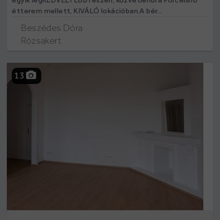
egyik legKEDVELTEBB részén, közvetlenül a Porcellino
étterem mellett, KIVÁLÓ lokációban.A bér...
Beszédes Dóra
Rózsakert
13