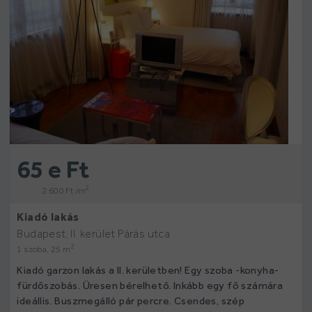
65 e Ft
2
2 600 Ft /m
Kiadó lakás
Budapest, II. kerület Párás utca
2
1 szoba, 25 m
Kiadó garzon lakás a II. kerületben! Egy szoba -konyha-
fürdőszobás. Üresen bérelhető. Inkább egy fő számára
ideállis. Buszmegálló pár percre. Csendes, szép