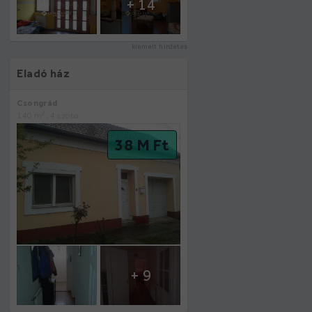
+ 14
kiemelt hirdetés
Eladó ház
Csongrád
2
140 m
, 4 szoba
38 M Ft
+ 9