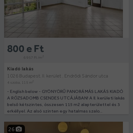
800 e Ft
2
6 957 Ft /m
Kiadó lakás
1026 Budapest, II. kerület , Endrődi Sándor utca
2
4 szoba, 115 m
- English below - GYÖNYÖRŰ PANORÁMÁS LAKÁS KIADÓ
A RÓZSADOMB CSENDES UTCÁJÁBAN! A II. kerületi lakás
belső kétszintes, összesen 115 m2 alapterülettel és 3
erkéllyel. Az alsó szinten egy hatalmas szalo...
26