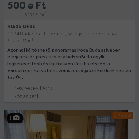
500 e Ft
2
6 098 Ft /m
Kiadó lakás
1024 Budapest, II. kerület , Szilágyi Erzsébet fasor
2
3 szoba, 82 m
Azonnal költözhető, panorámás iroda Buda szívében
elegancia és presztízs egy helyenBuda egyik
legkeresettebb és legfrekventáltabb részén, a
Városmajor közvetlen szomszédságában kínálunk hosszú
táv�...
Beszédes Dóra
Rózsakert
Új építésű
1