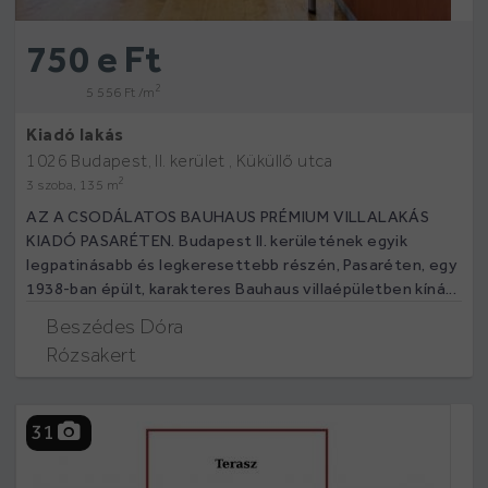
750 e Ft
2
5 556 Ft /m
Kiadó lakás
1026 Budapest, II. kerület , Küküllő utca
2
3 szoba, 135 m
AZ A CSODÁLATOS BAUHAUS PRÉMIUM VILLALAKÁS
KIADÓ PASARÉTEN. Budapest II. kerületének egyik
legpatinásabb és legkeresettebb részén, Pasaréten, egy
1938-ban épült, karakteres Bauhaus villaépületben kíná...
Beszédes Dóra
Rózsakert
31