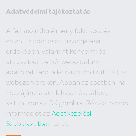
Adatvédelmi tájékoztatás
Eladó
A felhasználói élmény fokozása és
Kiadó
célzott hirdetések kiszolgálása
×
Budapest II. kerület
érdekében, valamint kényelmi és
2
ár
e Ft/hó
alapterület
m
statisztikai célból weboldalunk
Budapest
Megyék, városok
új építésű
Keresés
adatokat tárol a készülékén (sütiket) és
I. kerület
IV. kerület
XV. kerület
webszervereken. Abban az esetben, ha
Kiadó Budapest II. kerületi lakások
II. kerület
V. kerület
XVI. kerület
hozzájárul a sütik használatához,
III. kerület
VI. kerület
XVII. kerület
8
találat, megjelenítve
1-8
XI. kerület
VII. kerület
XVIII. kerület
kattintson az OK gombra. Részletesebb
XII. kerület
VIII. kerület
XIX. kerület
információt az
Adatkezelési
XXII. kerület
IX. kerület
XX. kerület
X. kerület
Szabályzatban
talál.
XXI. kerület
XIII. kerület
XXIII. kerület
XIV. kerület