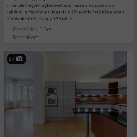
II. kerület egyik legkedveltebb részén, Rózsadomb
lábánál, a Mechwart liget és a Millenáris Park közelében
kínálunk bérlésre egy 130 m²-e...
Beszédes Dóra
Rózsakert
24