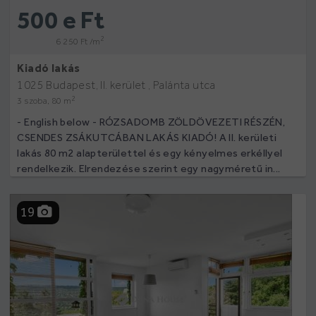
500 e Ft
2
6 250 Ft /m
Kiadó lakás
1025 Budapest, II. kerület , Palánta utca
2
3 szoba, 80 m
- English below - RÓZSADOMB ZÖLDÖVEZETI RÉSZÉN,
CSENDES ZSÁKUTCÁBAN LAKÁS KIADÓ! A II. kerületi
lakás 80 m2 alapterülettel és egy kényelmes erkéllyel
rendelkezik. Elrendezése szerint egy nagyméretű in...
19