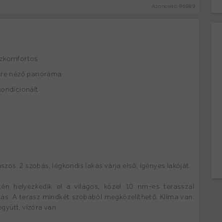
Azonosító:
96989
zkomfortos
tre néző panoráma
kondícionált
szos, 2 szobás, légkondis lakás várja első, igényes lakóját
én helyezkedik el a világos, közel 10 nm-es terasszal
ás. A terasz mindkét szobából megközelíthető. Klíma van.
együtt, vízóra van.