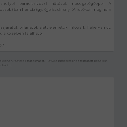
űzhellyel, páraelszívóval, hűtővel, mosogatógéppel. A
ószobában franciaágy, éjjeliszekrény. (A fotókon még nem
szjáratok pillanatok alatt elérhetők. Infopark, Fehérvári út,
 a közelben található.
837
elent hirdetések tartalmáért, illetve a hirdetésekhez feltöltött képekért!
ációkért.