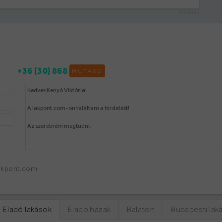
hirdetés
+36 (30) 868
MUTASD
lakpont.com
Eladó lakások
Eladó házak
Balaton
Budapesti lak