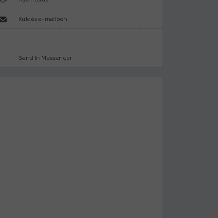
Küldés e-mailben
Send In Messenger