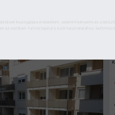
detések kiszolgálása érdekében, valamint kényelmi és statiszti
H
180 e Ft
an az esetben, ha hozzájárul a sütik használatához, kattints
2
4 390 Ft /m
G
Hí
K