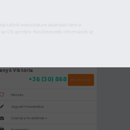
Bejelentkezés
Regisztráció
HIRDETÉS FELADÁS
kai célból weboldalunk adatokat tárol a
irdető:
on az OK gombra. Részletesebb információt az
old House Ingatlaniroda
vja a hirdetőt:
enyó Viktória
+36 (30) 868
MUTASD
Mentés
Jegyzet hozzáadása
Üzenet a hirdetőnek »
Nyomtatás