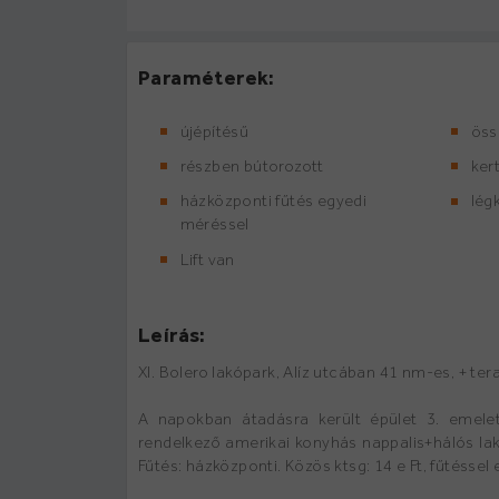
Paraméterek:
újépítésű
öss
részben bútorozott
ker
házközponti fűtés egyedi
lég
méréssel
Lift van
Leírás:
XI. Bolero lakópark, Alíz utcában 41 nm-es, + tera
A napokban átadásra került épület 3. emelet
rendelkező amerikai konyhás nappalis+hálós lak
Fűtés: házközponti. Közös ktsg: 14 e Ft, fűtéssel 