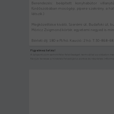
Berendezés: beépített konyhabútor villanyt
fürdőszobában mosógép, pipere szekrény, a hál
látszik.)
Megközelítése kiváló, Szerémi út, Budafoki út, bu
Móricz Zsigmond körtér, egyetemi negyed is mind
Bérleti díj: 180 e Ft/hó. Kaució: 2 hó. T:30-868-6
Figyelmeztetés!
A lakpont.com semmiféle felelősséget nem vállal az oldalon megj
Kérjük keresse a hirdetés feladóját a pontos és részletes inform