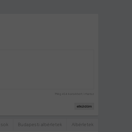
Még
414
karaktert írhatsz
elküldöm
ások
Budapesti albérletek
Albérletek