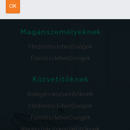
segitunk@lakpont.com
OK
Magánszemélyeknek
Hirdetési lehetőségek
Fizetési lehetőségek
Közvetítőknek
Belépés közvetítőknek
Hirdetési lehetőségek
Fizetési lehetőségek
Regisztráció közvetítőknek