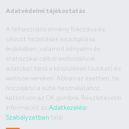
Adatvédelmi tájékoztatás
A felhasználói élmény fokozása és
célzott hirdetések kiszolgálása
A megadott ingatlan már nem
érdekében, valamint kényelmi és
szerepel az adatbázisunkban!
statisztikai célból weboldalunk
adatokat tárol a készülékén (sütiket) és
webszervereken. Abban az esetben, ha
hozzájárul a sütik használatához,
Hívj minket
kattintson az OK gombra. Részletesebb
+36 (30) 550 5566
információt az
Adatkezelési
Szabályzatban
talál.
Írj nekünk