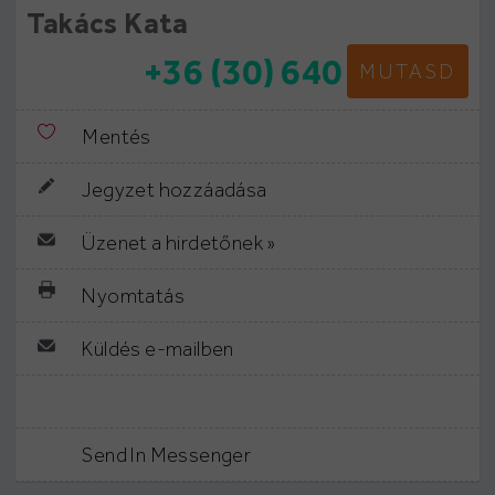
Takács Kata
+36 (30) 640
MUTASD
Mentés
Jegyzet hozzáadása
Üzenet a hirdetőnek »
Nyomtatás
Küldés e-mailben
Send In Messenger