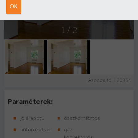
OK
1
/ 2
Azonosító:
120854
Paraméterek:
jó állapotú
összkomfortos
bútorozatlan
gáz
konvektoros