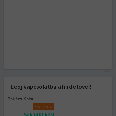
hirdetés
Lépj kapcsolatba a hirdetővel!
Takács Kata
MUTASD
+36 (30) 640