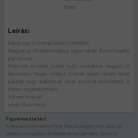
fűtés
Leírás:
Kiadó egy 2 szobás lakás Gödöllőn!
Nagyon jó elhelyezkedésű, bájos lakás. Buszmegálló
pár percre.
Második emeleti, külön nyíló szobákkal, nagyon jó
elosztású, tágas, világos. Üresen kiadó. Ideális lehet
párnak vagy diákoknak. Akár azonnal költözhető. A
héten megtekinthető.
Várom hívását!
a kép illusztráció
Figyelmeztetés!
A lakpont.com semmiféle felelősséget nem vállal az
oldalon megjelent hirdetések tartalmáért, illetve a