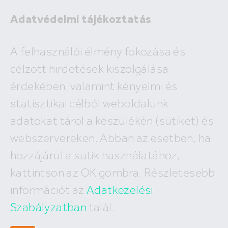
Adatvédelmi tájékoztatás
A felhasználói élmény fokozása és
Kiadó lakás Gödöllő
97 e Ft
célzott hirdetések kiszolgálása
Gödöllő, Kazincy Ferenc utca
2
1 830 Ft /m
érdekében, valamint kényelmi és
Lakóterület:
Szoba:
statisztikai célból weboldalunk
2
53 m
2
adatokat tárol a készülékén (sütiket) és
webszervereken. Abban az esetben, ha
hozzájárul a sütik használatához,
kattintson az OK gombra. Részletesebb
információt az
Adatkezelési
Szabályzatban
talál.