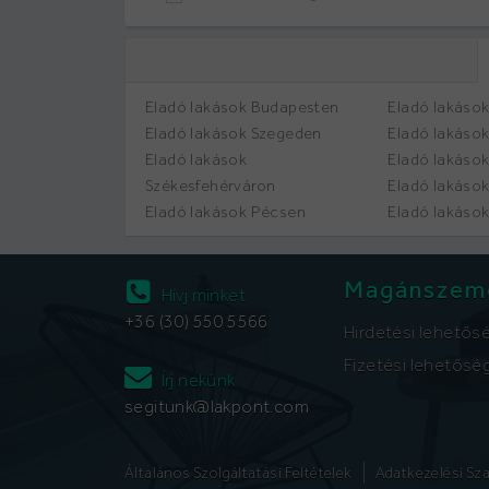
Eladó lakások Budapesten
Eladó lakáso
Eladó lakások Szegeden
Eladó lakáso
Eladó lakások
Eladó lakáso
Székesfehérváron
Eladó lakáso
Eladó lakások Pécsen
Eladó lakáso
Magánszem
Hívj minket
+36 (30) 550 5566
Hirdetési lehetős
Fizetési lehetősé
Írj nekünk
segitunk@lakpont.com
Általános Szolgáltatási Feltételek
Adatkezelési Sz