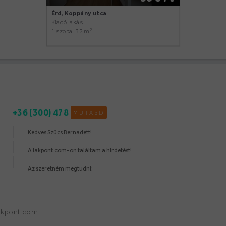
Érd, Koppány utca
Kiadó lakás
2
1 szoba, 32 m
+36 (300) 478
MUTASD
lakpont.com