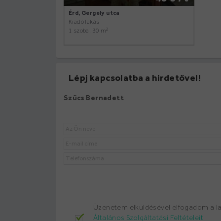
Érd, Gergely utca
Kiadó lakás
2
1 szoba, 30 m
Lépj kapcsolatba a hirdetővel!
Szűcs Bernadett
Üzenetem elküldésével elfogadom a 
Általános Szolgáltatási Feltételeit