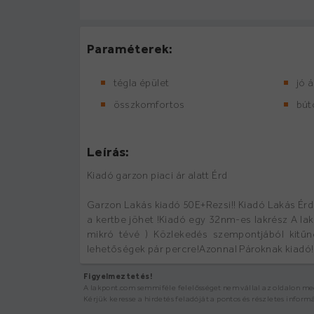
Paraméterek:
tégla épület
jó 
összkomfortos
bút
Leírás:
Kiadó garzon piaci ár alatt Érd
Garzon Lakás kiadó 50E+Rezsi!! Kiadó Lakás Érd
a kertbe jöhet !Kiadó egy 32nm-es lakrész A la
mikró tévé ) Közlekedés szempontjából kitűn
lehetőségek pár percre!Azonnal Pároknak kiadó!
Figyelmeztetés!
A lakpont.com semmiféle felelősséget nem vállal az oldalon megj
Kérjük keresse a hirdetés feladóját a pontos és részletes inform