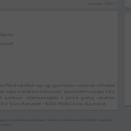
Azonosító:
118627
állapotú
orozott
en Pároknak!/Akár egy egy gyermekes családnak is!Kisállat
kás teljes mértékben bútorozott, gépesített(mosógép hűtő
ő autóbusz, villamosmegálló 5 percre gyalog, vásárlási
 Érd: Szűcs Bernadett +36304785842 A kép illusztráció
elent hirdetések tartalmáért, illetve a hirdetésekhez feltöltött képekért!
ációkért.