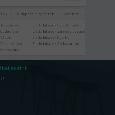
ások
Budapesti albérletek
Albérletek
 Tatabányán
Eladó lakások Salgótarjánban
k Budaörsön
Eladó lakások Zalaegerszegen
 Vácon
Eladó lakások Egerben
k Veszprémen
Eladó lakások Szekszárdon
 Kaposváron
ltatásaink
lat