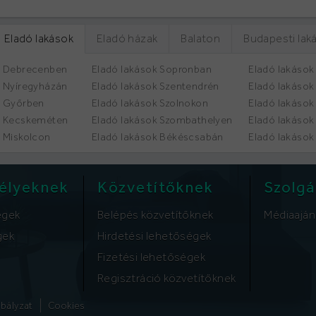
Eladó lakások
Eladó házak
Balaton
Budapesti lak
k Debrecenben
Eladó lakások Sopronban
Eladó lakások
k Nyíregyházán
Eladó lakások Szentendrén
Eladó lakáso
k Győrben
Eladó lakások Szolnokon
Eladó lakások
k Kecskeméten
Eladó lakások Szombathelyen
Eladó lakáso
k Miskolcon
Eladó lakások Békéscsabán
Eladó lakások
élyeknek
Közvetítőknek
Szolgá
égek
Belépés közvetítőknek
Médiaaján
gek
Hirdetési lehetőségek
Fizetési lehetőségek
Regisztráció közvetítőknek
abályzat
Cookies