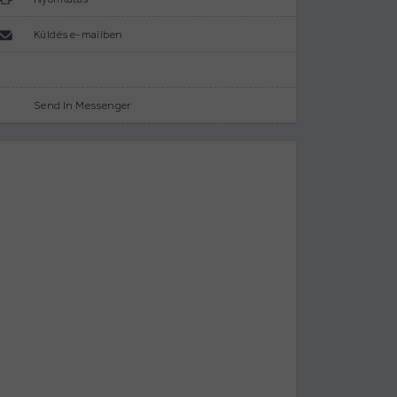
Küldés e-mailben
Send In Messenger