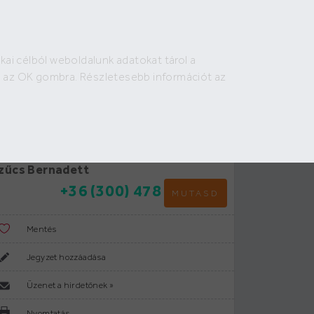
Bejelentkezés
Regisztráció
HIRDETÉS FELADÁS
kai célból weboldalunk adatokat tárol a
irdető:
on az OK gombra. Részletesebb információt az
&B Ingatlan
vja a hirdetőt:
zűcs Bernadett
+36 (300) 478
MUTASD
Mentés
Jegyzet hozzáadása
Üzenet a hirdetőnek »
Nyomtatás