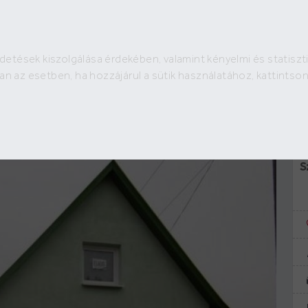
detések kiszolgálása érdekében, valamint kényelmi és statiszti
H
50 e Ft
an az esetben, ha hozzájárul a sütik használatához, kattints
2
1 563 Ft /m
M
Hí
S