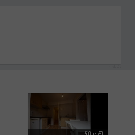
hirdetés
50 e Ft