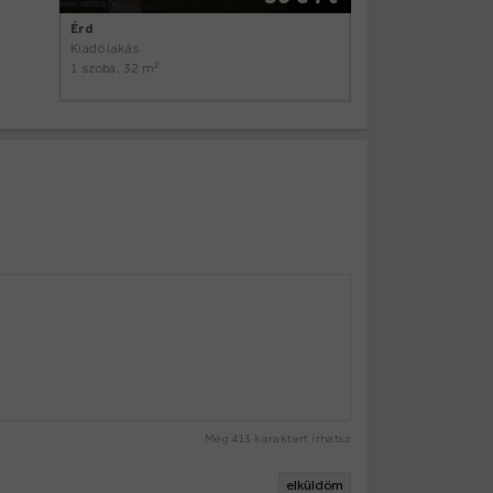
Érd
Kiadó lakás
2
1 szoba, 32 m
Még
413
karaktert írhatsz
elküldöm