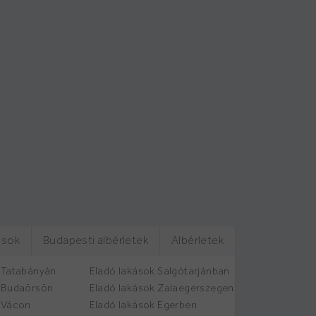
ások
Budapesti albérletek
Albérletek
 Tatabányán
Eladó lakások Salgótarjánban
k Budaörsön
Eladó lakások Zalaegerszegen
 Vácon
Eladó lakások Egerben