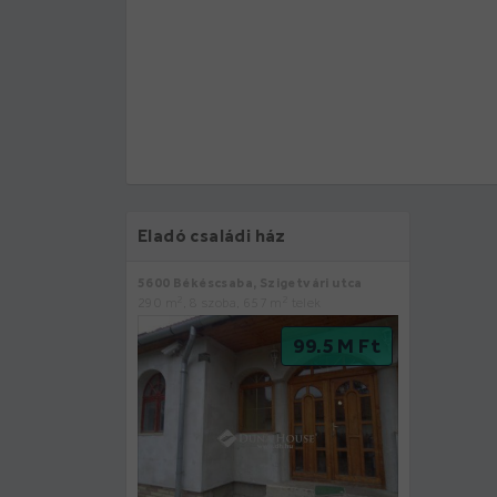
Eladó családi ház
5600 Békéscsaba, Szigetvári utca
2
2
290 m
, 8 szoba, 657 m
telek
99.5 M Ft