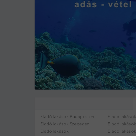
Eladó lakások Budapesten
Eladó lakáso
Eladó lakások Szegeden
Eladó lakáso
Eladó lakások
Eladó lakáso