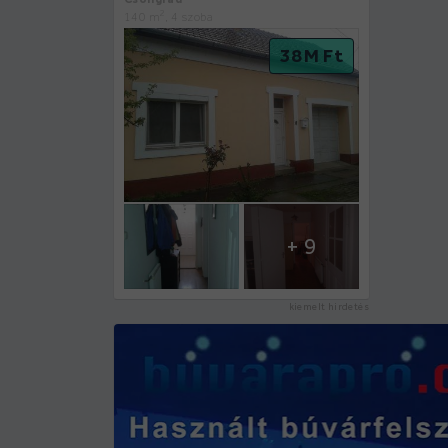
2
140 m
, 4 szoba
38 M Ft
+ 9
kiemelt hirdetés