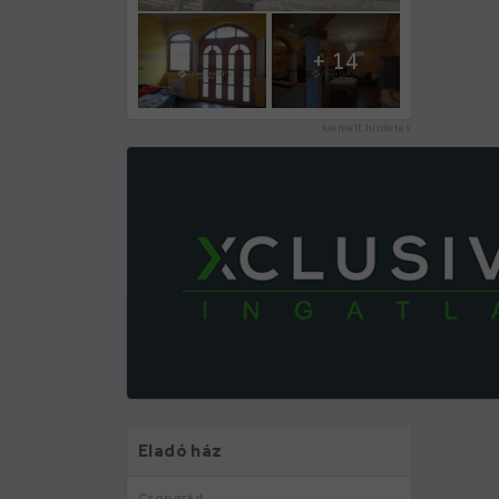
+ 14
kiemelt hirdetés
Eladó ház
Csongrád