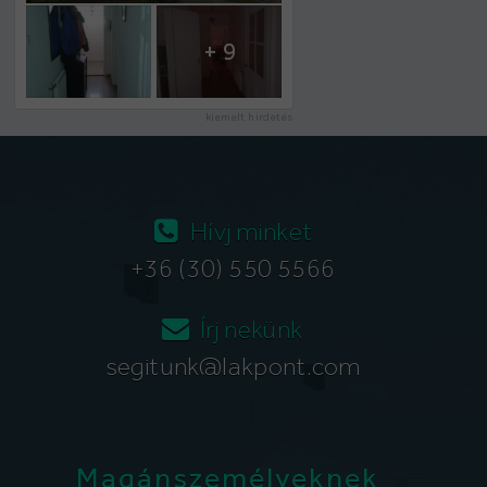
+ 9
kiemelt hirdetés
Hívj minket
+36 (30) 550 5566
Írj nekünk
segitunk@lakpont.com
Magánszemélyeknek