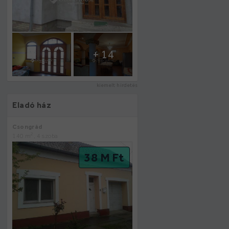
+ 14
kiemelt hirdetés
Eladó ház
Csongrád
2
140 m
, 4 szoba
38 M Ft