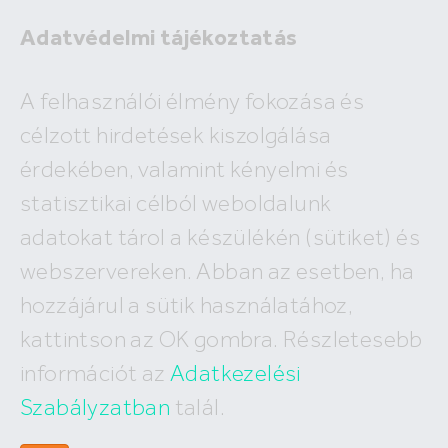
Adatvédelmi tájékoztatás
Eladó
A felhasználói élmény fokozása és
Kiadó
célzott hirdetések kiszolgálása
×
Szentendre
érdekében, valamint kényelmi és
2
ár
e Ft/hó
alapterület
m
statisztikai célból weboldalunk
Budapest
Megyék, városok
új építésű
Keresés
adatokat tárol a készülékén (sütiket) és
I. kerület
IV. kerület
XV. kerület
webszervereken. Abban az esetben, ha
A keresés nem vezetett eredményre!
II. kerület
V. kerület
XVI. kerület
hozzájárul a sütik használatához,
III. kerület
VI. kerület
XVII. kerület
XI. kerület
VII. kerület
XVIII. kerület
kattintson az OK gombra. Részletesebb
XII. kerület
VIII. kerület
XIX. kerület
információt az
Adatkezelési
XXII. kerület
IX. kerület
XX. kerület
X. kerület
Szabályzatban
talál.
XXI. kerület
XIII. kerület
XXIII. kerület
XIV. kerület