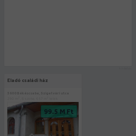
hirdetés
Eladó családi ház
5600 Békéscsaba, Szigetvári utca
2
2
290 m
, 8 szoba, 657 m
telek
99.5 M Ft