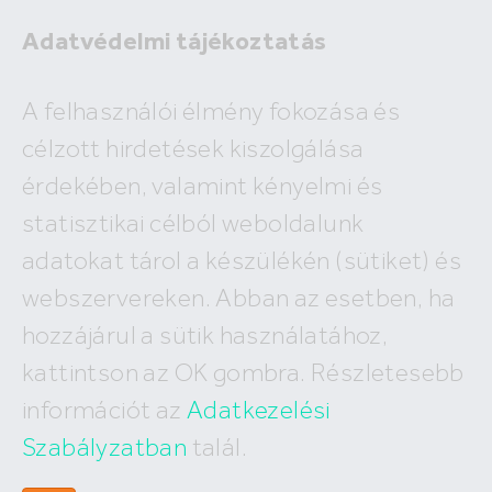
Adatvédelmi tájékoztatás
A felhasználói élmény fokozása és
célzott hirdetések kiszolgálása
A megadott ingatlan már nem
érdekében, valamint kényelmi és
szerepel az adatbázisunkban!
statisztikai célból weboldalunk
adatokat tárol a készülékén (sütiket) és
webszervereken. Abban az esetben, ha
hozzájárul a sütik használatához,
Hívj minket
kattintson az OK gombra. Részletesebb
+36 (30) 550 5566
információt az
Adatkezelési
Szabályzatban
talál.
Írj nekünk