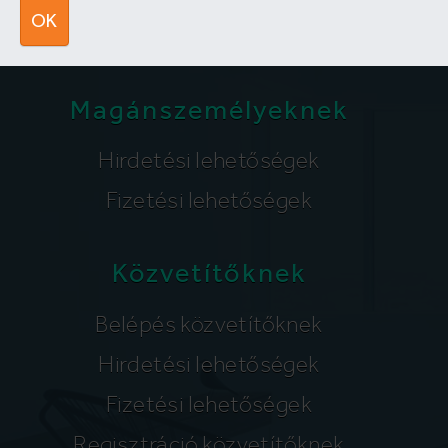
segitunk@lakpont.com
OK
Magánszemélyeknek
Hirdetési lehetőségek
Fizetési lehetőségek
Közvetítőknek
Belépés közvetítőknek
Hirdetési lehetőségek
Fizetési lehetőségek
Regisztráció közvetítőknek