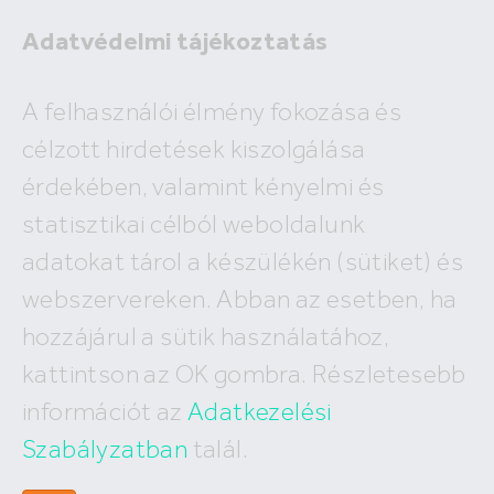
Adatvédelmi tájékoztatás
A felhasználói élmény fokozása és
célzott hirdetések kiszolgálása
A megadott ingatlan már nem
érdekében, valamint kényelmi és
szerepel az adatbázisunkban!
statisztikai célból weboldalunk
adatokat tárol a készülékén (sütiket) és
webszervereken. Abban az esetben, ha
hozzájárul a sütik használatához,
Hívj minket
kattintson az OK gombra. Részletesebb
+36 (30) 550 5566
információt az
Adatkezelési
Szabályzatban
talál.
Írj nekünk