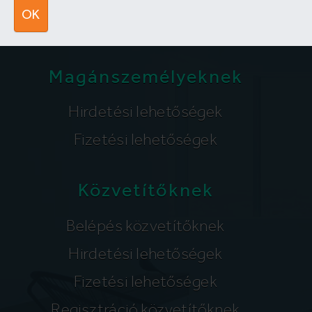
segitunk@lakpont.com
OK
Magánszemélyeknek
Hirdetési lehetőségek
Fizetési lehetőségek
Közvetítőknek
Belépés közvetítőknek
Hirdetési lehetőségek
Fizetési lehetőségek
Regisztráció közvetítőknek