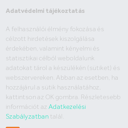
Adatvédelmi tájékoztatás
A felhasználói élmény fokozása és
célzott hirdetések kiszolgálása
A megadott ingatlan már nem
érdekében, valamint kényelmi és
szerepel az adatbázisunkban!
statisztikai célból weboldalunk
adatokat tárol a készülékén (sütiket) és
webszervereken. Abban az esetben, ha
hozzájárul a sütik használatához,
Hívj minket
kattintson az OK gombra. Részletesebb
+36 (30) 550 5566
információt az
Adatkezelési
Szabályzatban
talál.
Írj nekünk