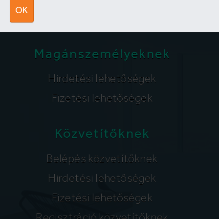
segitunk@lakpont.com
OK
Magánszemélyeknek
Hirdetési lehetőségek
Fizetési lehetőségek
Közvetítőknek
Belépés közvetítőknek
Hirdetési lehetőségek
Fizetési lehetőségek
Regisztráció közvetítőknek