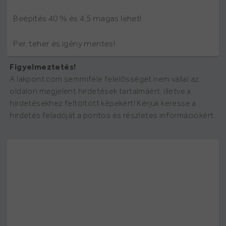
Beépítés 40 % és 4,5 magas lehet!
Per, teher és igény mentes!
Figyelmeztetés!
A lakpont.com semmiféle felelősséget nem vállal az
oldalon megjelent hirdetések tartalmáért, illetve a
hirdetésekhez feltöltött képekért! Kérjük keresse a
hirdetés feladóját a pontos és részletes információkért.