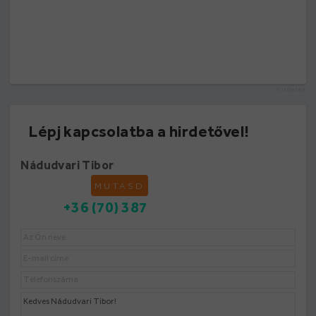
hirdetés
Lépj kapcsolatba a hirdetővel!
Nádudvari Tibor
MUTASD
+36 (70) 387