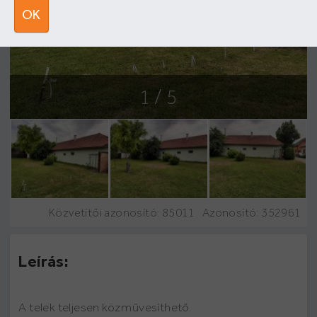
OK
1
/ 5
Közvetítői azonosító: 85011
Azonosító:
352961
Leírás:
A telek teljesen közművesíthető.