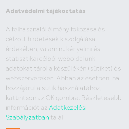
Adatvédelmi tájékoztatás
A felhasználói élmény fokozása és
Eladó telek Csongrád
célzott hirdetések kiszolgálása
Csongrád
érdekében, valamint kényelmi és
9.5 M Ft
statisztikai célból weboldalunk
Lakóterület:
adatokat tárol a készülékén (sütiket) és
2
349 m
webszervereken. Abban az esetben, ha
hozzájárul a sütik használatához,
kattintson az OK gombra. Részletesebb
információt az
Adatkezelési
Szabályzatban
talál.