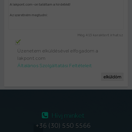
Még
413
karaktert írhatsz
Üzenetem elküldésével elfogadom a
lakpont.com
Általános Szolgáltatási Feltételeit
elküldöm
Hívj minket
+36 (30) 550 5566