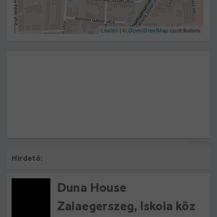
Leaflet
| ©
OpenStreetMap
contributors
hirdetés
Hirdető:
Duna House
Zalaegerszeg, Iskola köz