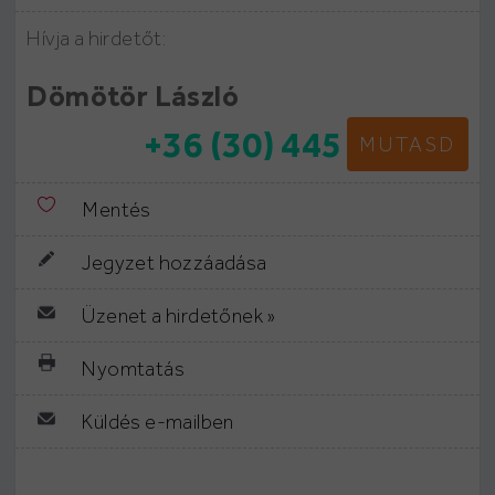
Hívja a hirdetőt:
Dömötör László
+36 (30) 445
MUTASD
Mentés
Jegyzet hozzáadása
Üzenet a hirdetőnek »
Nyomtatás
Küldés e-mailben