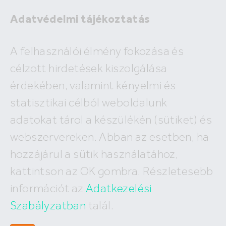
Adatvédelmi tájékoztatás
A felhasználói élmény fokozása és
Kiadó iroda családi házban
célzott hirdetések kiszolgálása
Zalaegerszeg
érdekében, valamint kényelmi és
8900 Zalaegerszeg
statisztikai célból weboldalunk
2 e Ft
adatokat tárol a készülékén (sütiket) és
2
4 Ft /m
webszervereken. Abban az esetben, ha
Lakóterület:
hozzájárul a sütik használatához,
2
519 m
kattintson az OK gombra. Részletesebb
információt az
Adatkezelési
Szabályzatban
talál.