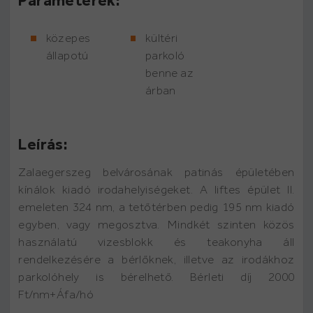
Paraméterek:
közepes
kültéri
állapotú
parkoló
benne az
árban
Leírás:
Zalaegerszeg belvárosának patinás épületében
kínálok kiadó irodahelyiségeket. A liftes épület II.
emeleten 324 nm, a tetőtérben pedig 195 nm kiadó
egyben, vagy megosztva. Mindkét szinten közös
használatú vizesblokk és teakonyha áll
rendelkezésére a bérlőknek, illetve az irodákhoz
parkolóhely is bérelhető. Bérleti díj 2000
Ft/nm+Áfa/hó