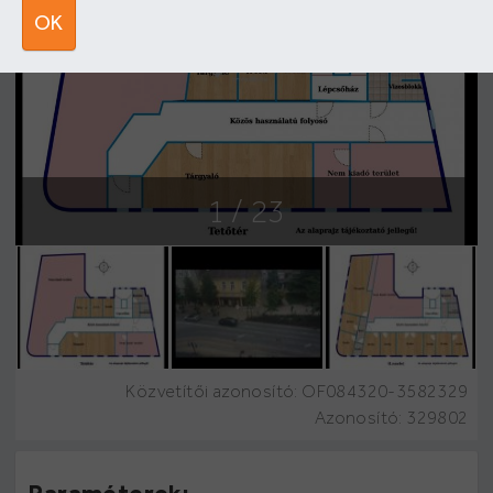
OK
1
/ 23
Közvetítői azonosító: OF084320-3582329
Azonosító:
329802