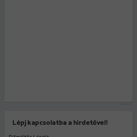
hirdetés
Lépj kapcsolatba a hirdetővel!
Dömötör László