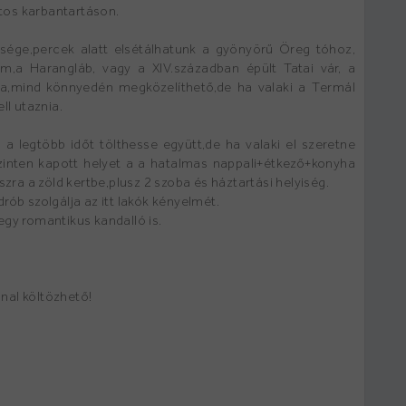
tos karbantartáson.
sége,percek alatt elsétálhatunk a gyönyörű Öreg tóhoz,
m,a Harangláb, vagy a XIV.században épült Tatai vár, a
lya,mind könnyedén megközelíthető,de ha valaki a Termál
ll utaznia.
 a legtöbb időt tölthesse együtt,de ha valaki el szeretne
zinten kapott helyet a a hatalmas nappali+étkező+konyha
a a zöld kertbe,plusz 2 szoba és háztartási helyiség.
rób szolgálja az itt lakók kényelmét.
egy romantikus kandalló is.
nnal költözhető!