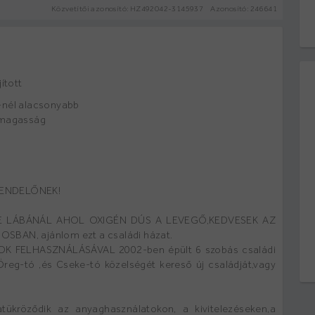
Közvetítői azonosító: HZ492042-3145937
Azonosító:
246641
jított
nél alacsonyabb
magasság
RENDELŐNEK!
E LÁBÁNÁL AHOL OXIGÉN DÚS A LEVEGŐ,KEDVESEK AZ
AN, ajánlom ezt a családi házat.
OK FELHASZNÁLÁSÁVAL 2002-ben épült 6 szobás családi
Öreg-tó ,és Cseke-tó közelségét kereső új családját,vagy
zatükröződik az anyaghasználatokon, a kivitelezéseken,a