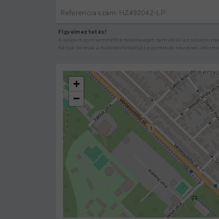
Referencia szám: HZ492042-LP
Figyelmeztetés!
A lakpont.com semmiféle felelősséget nem vállal az oldalon megj
Kérjük keresse a hirdetés feladóját a pontos és részletes inform
+
−