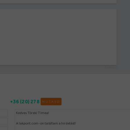
hirdetés
+36 (20) 278
MUTASD