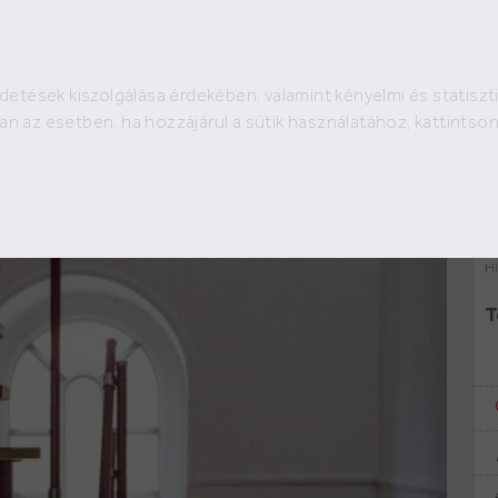
detések kiszolgálása érdekében, valamint kényelmi és statiszti
H
2 e €
an az esetben, ha hozzájárul a sütik használatához, kattints
2
8 € /m
Hí
T