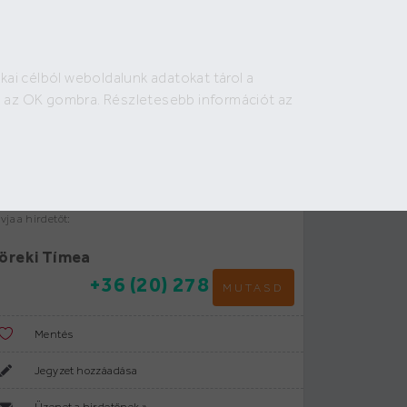
Bejelentkezés
Regisztráció
HIRDETÉS FELADÁS
kai célból weboldalunk adatokat tárol a
irdető:
on az OK gombra. Részletesebb információt az
Duna House
Tatabánya, Komáromi utca
vja a hirdetőt:
öreki Tímea
+36 (20) 278
MUTASD
Mentés
Jegyzet hozzáadása
Üzenet a hirdetőnek »