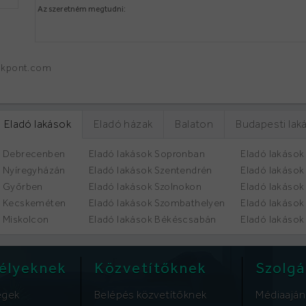
lakpont.com
Eladó lakások
Eladó házak
Balaton
Budapesti lak
k Debrecenben
Eladó lakások Sopronban
Eladó lakások
k Nyíregyházán
Eladó lakások Szentendrén
Eladó lakáso
k Győrben
Eladó lakások Szolnokon
Eladó lakások
k Kecskeméten
Eladó lakások Szombathelyen
Eladó lakáso
k Miskolcon
Eladó lakások Békéscsabán
Eladó lakások
élyeknek
Közvetítőknek
Szolgá
égek
Belépés közvetítőknek
Médiaaján