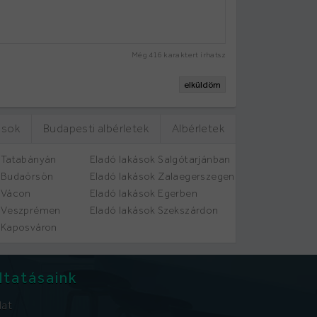
Még
416
karaktert írhatsz
elküldöm
ások
Budapesti albérletek
Albérletek
 Tatabányán
Eladó lakások Salgótarjánban
k Budaörsön
Eladó lakások Zalaegerszegen
 Vácon
Eladó lakások Egerben
k Veszprémen
Eladó lakások Szekszárdon
 Kaposváron
ltatásaink
lat