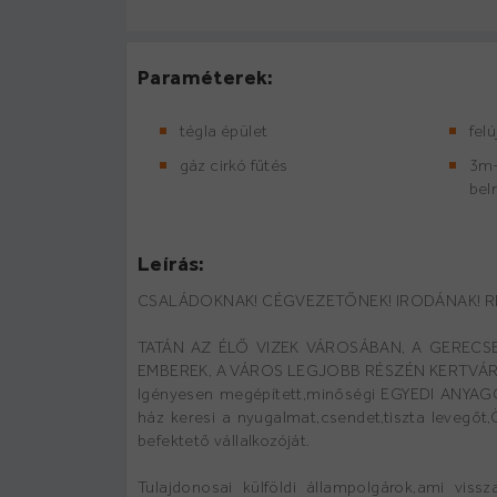
Paraméterek:
tégla épület
felú
gáz cirkó fűtés
3m-
bel
Leírás:
CSALÁDOKNAK! CÉGVEZETŐNEK! IRODÁNAK! 
TATÁN AZ ÉLŐ VIZEK VÁROSÁBAN, A GERECS
EMBEREK, A VÁROS LEGJOBB RÉSZÉN KERTVÁROSB
Igényesen megépített,minőségi EGYEDI ANYAG
ház keresi a nyugalmat,csendet,tiszta levegőt,
befektető vállalkozóját.
Tulajdonosai külföldi állampolgárok,ami viss