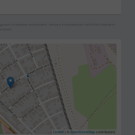
elent hirdetések tartalmáért, illetve a hirdetésekhez feltöltött képekért!
ációkért.
Leaflet
| ©
OpenStreetMap
contributors