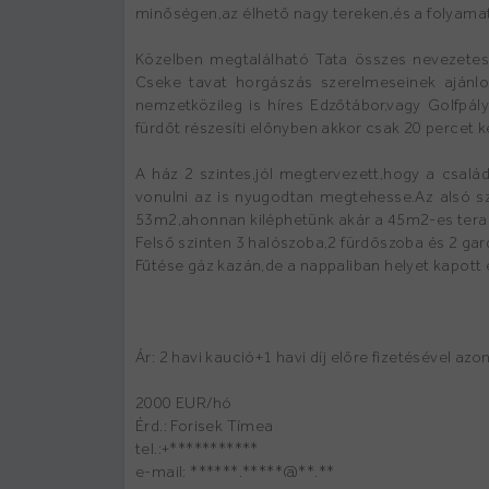
minőségen,az élhető nagy tereken,és a folyama
Közelben megtalálható Tata összes nevezetes
Cseke tavat horgászás szerelmeseinek ajánlo
nemzetközileg is híres Edzőtábor,vagy Golfpá
fürdőt részesíti előnyben akkor csak 20 percet ke
A ház 2 szintes,jól megtervezett,hogy a család
vonulni az is nyugodtan megtehesse.Az alsó s
53m2,ahonnan kiléphetünk akár a 45m2-es teraszr
Felső szinten 3 halószoba,2 fürdőszoba és 2 gard
Fűtése gáz kazán,de a nappaliban helyet kapott 
Ár: 2 havi kaució+1 havi díj előre fizetésével azo
2000 EUR/hó
Érd.: Forisek Tímea
tel.:+***********
e-mail: ******.*****@**.**