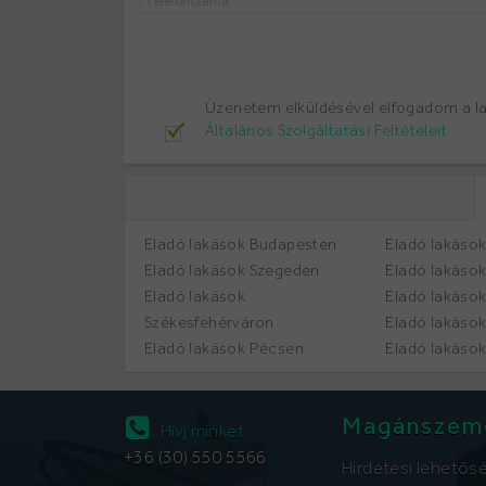
Üzenetem elküldésével elfogadom a 
Általános Szolgáltatási Feltételeit
Eladó lakások Budapesten
Eladó lakáso
Eladó lakások Szegeden
Eladó lakáso
Eladó lakások
Eladó lakáso
Székesfehérváron
Eladó lakáso
Eladó lakások Pécsen
Eladó lakáso
Magánszem
Hívj minket
+36 (30) 550 5566
Hirdetési lehetős