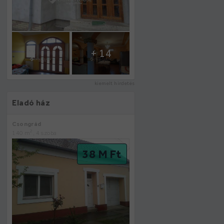
+ 14
kiemelt hirdetés
Eladó ház
Csongrád
2
140 m
, 4 szoba
38 M Ft