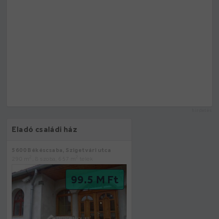
hirdetés
Eladó családi ház
5600 Békéscsaba, Szigetvári utca
2
2
290 m
, 8 szoba, 657 m
telek
99.5 M Ft