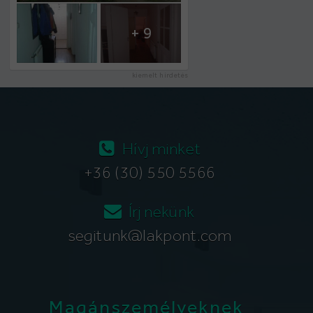
+ 9
kiemelt hirdetés
Hívj minket
+36 (30) 550 5566
Írj nekünk
segitunk@lakpont.com
Magánszemélyeknek