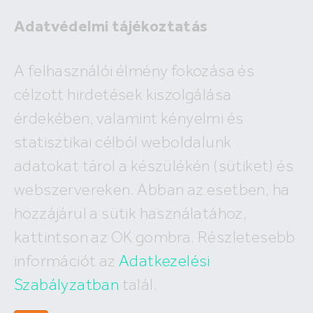
Adatvédelmi tájékoztatás
Eladó
A felhasználói élmény fokozása és
Kiadó
célzott hirdetések kiszolgálása
×
Bük
érdekében, valamint kényelmi és
2
ár
millió Ft
alapterület
m
statisztikai célból weboldalunk
Budapest
Megyék, városok
új építésű
Keresés
adatokat tárol a készülékén (sütiket) és
I. kerület
IV. kerület
XV. kerület
webszervereken. Abban az esetben, ha
A keresés nem vezetett eredményre!
II. kerület
V. kerület
XVI. kerület
hozzájárul a sütik használatához,
III. kerület
VI. kerület
XVII. kerület
XI. kerület
VII. kerület
XVIII. kerület
kattintson az OK gombra. Részletesebb
XII. kerület
VIII. kerület
XIX. kerület
információt az
Adatkezelési
XXII. kerület
IX. kerület
XX. kerület
X. kerület
Szabályzatban
talál.
XXI. kerület
XIII. kerület
XXIII. kerület
XIV. kerület