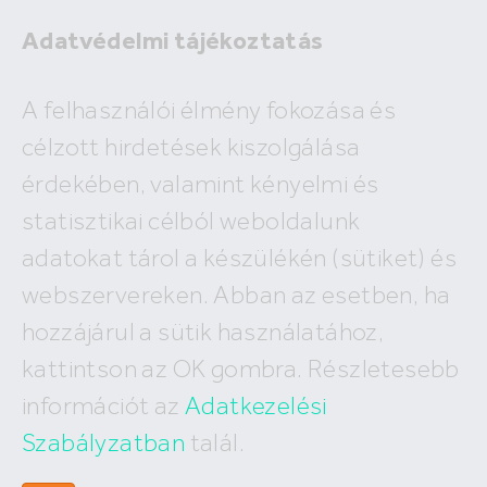
Adatvédelmi tájékoztatás
A felhasználói élmény fokozása és
célzott hirdetések kiszolgálása
A megadott ingatlan már nem
érdekében, valamint kényelmi és
szerepel az adatbázisunkban!
statisztikai célból weboldalunk
adatokat tárol a készülékén (sütiket) és
webszervereken. Abban az esetben, ha
Hasonló ingatlanok:
hozzájárul a sütik használatához,
kattintson az OK gombra. Részletesebb
információt az
Adatkezelési
Szabályzatban
talál.