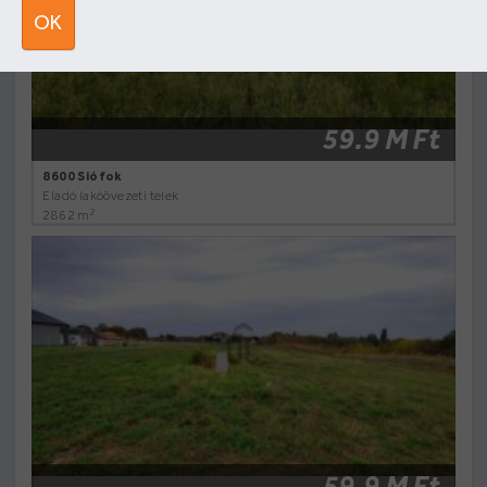
OK
59.9 M Ft
8600 Siófok
Eladó lakóövezeti telek
2
2862 m
59.9 M Ft