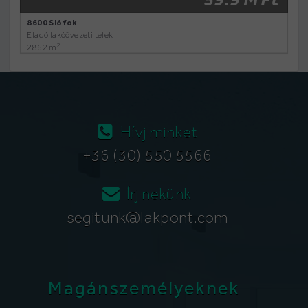
8600 Siófok
Eladó lakóövezeti telek
2
2862 m
Hívj minket
+36 (30) 550 5566
Írj nekünk
segitunk@lakpont.com
Magánszemélyeknek