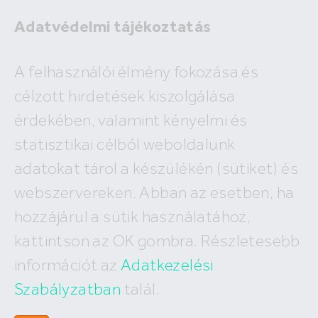
Adatvédelmi tájékoztatás
A felhasználói élmény fokozása és
célzott hirdetések kiszolgálása
A megadott ingatlan már nem
érdekében, valamint kényelmi és
szerepel az adatbázisunkban!
statisztikai célból weboldalunk
adatokat tárol a készülékén (sütiket) és
webszervereken. Abban az esetben, ha
hozzájárul a sütik használatához,
Hívj minket
kattintson az OK gombra. Részletesebb
+36 (30) 550 5566
információt az
Adatkezelési
Szabályzatban
talál.
Írj nekünk