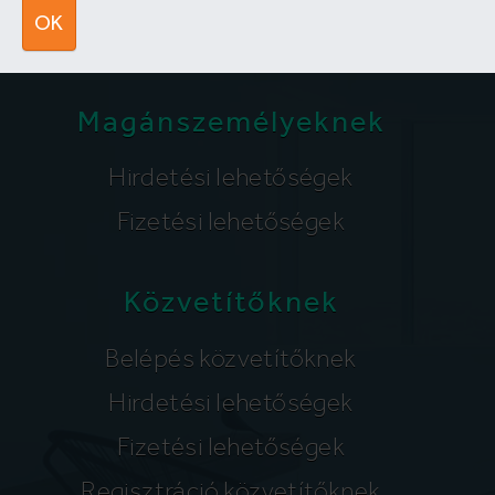
segitunk@lakpont.com
OK
Magánszemélyeknek
Hirdetési lehetőségek
Fizetési lehetőségek
Közvetítőknek
Belépés közvetítőknek
Hirdetési lehetőségek
Fizetési lehetőségek
Regisztráció közvetítőknek