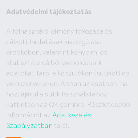
Adatvédelmi tájékoztatás
A felhasználói élmény fokozása és
célzott hirdetések kiszolgálása
A megadott ingatlan már nem
érdekében, valamint kényelmi és
szerepel az adatbázisunkban!
statisztikai célból weboldalunk
adatokat tárol a készülékén (sütiket) és
webszervereken. Abban az esetben, ha
hozzájárul a sütik használatához,
Hívj minket
kattintson az OK gombra. Részletesebb
+36 (30) 550 5566
információt az
Adatkezelési
Szabályzatban
talál.
Írj nekünk