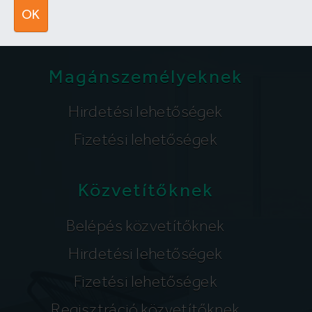
segitunk@lakpont.com
OK
Magánszemélyeknek
Hirdetési lehetőségek
Fizetési lehetőségek
Közvetítőknek
Belépés közvetítőknek
Hirdetési lehetőségek
Fizetési lehetőségek
Regisztráció közvetítőknek