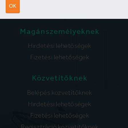
segitunk@lakpont.com
OK
Magánszemélyeknek
Hirdetési lehetőségek
Fizetési lehetőségek
Közvetítőknek
Belépés közvetítőknek
Hirdetési lehetőségek
Fizetési lehetőségek
Regisztráció közvetítőknek