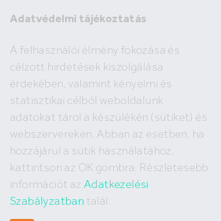
Adatvédelmi tájékoztatás
A felhasználói élmény fokozása és
célzott hirdetések kiszolgálása
A megadott ingatlan már nem
érdekében, valamint kényelmi és
szerepel az adatbázisunkban!
statisztikai célból weboldalunk
adatokat tárol a készülékén (sütiket) és
webszervereken. Abban az esetben, ha
hozzájárul a sütik használatához,
Hívj minket
kattintson az OK gombra. Részletesebb
+36 (30) 550 5566
információt az
Adatkezelési
Szabályzatban
talál.
Írj nekünk