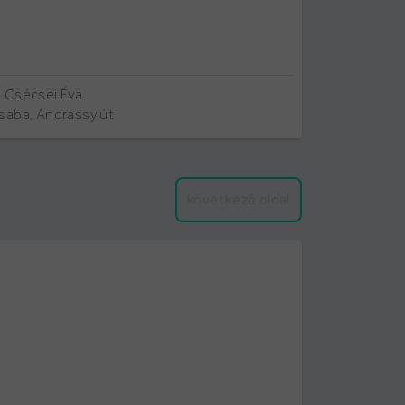
 Csécsei Éva
saba, Andrássy út
következő oldal