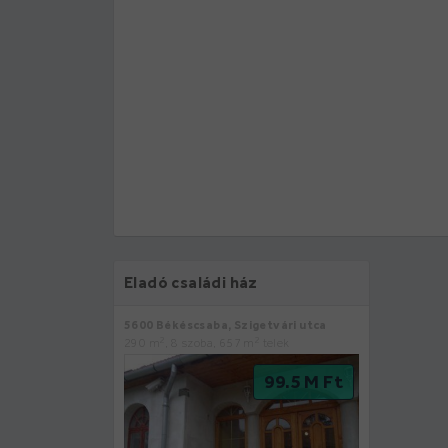
Eladó családi ház
5600 Békéscsaba, Szigetvári utca
2
2
290 m
, 8 szoba, 657 m
telek
99.5 M Ft