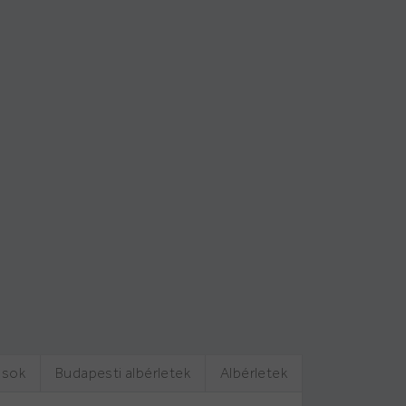
ások
Budapesti albérletek
Albérletek