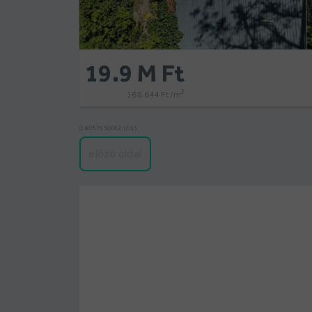
19.9 M Ft
2
168 644 Ft /m
0.80576300621033
előző oldal