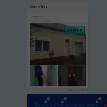
Eladó ház
Csongrád
2
140 m
, 4 szoba
38 M Ft
+ 9
kiemelt hirdetés