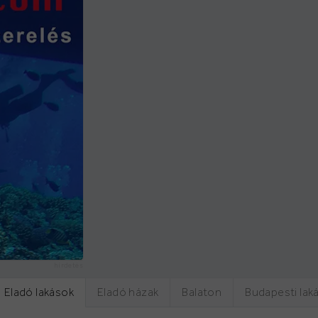
hirdetés
Eladó lakások
Eladó házak
Balaton
Budapesti lak