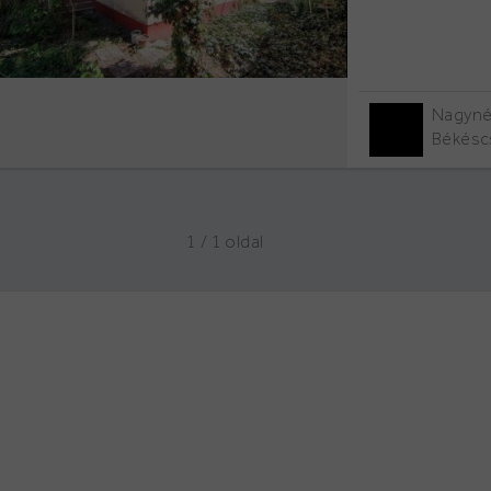
Nagyné
Békésc
1 / 1
oldal