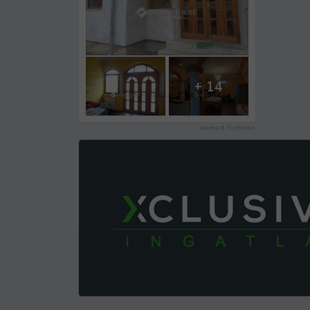
+ 14
kiemelt hirdetés