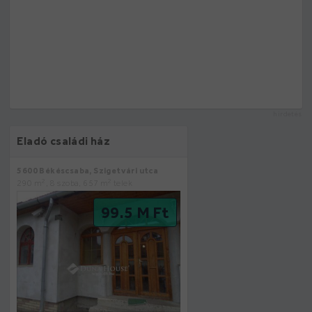
hirdetés
Eladó családi ház
5600 Békéscsaba, Szigetvári utca
2
2
290 m
, 8 szoba, 657 m
telek
99.5 M Ft