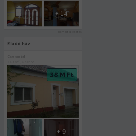
+ 14
kiemelt hirdetés
Eladó ház
Csongrád
2
140 m
, 4 szoba
38 M Ft
+ 9