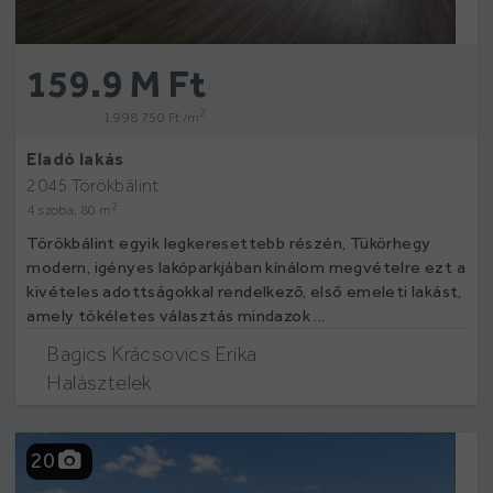
159.9 M Ft
2
1 998 750 Ft /m
Eladó lakás
2045 Törökbálint
2
4 szoba, 80 m
Törökbálint egyik legkeresettebb részén, Tükörhegy
modern, igényes lakóparkjában kínálom megvételre ezt a
kivételes adottságokkal rendelkező, első emeleti lakást,
amely tökéletes választás mindazok ...
Bagics Krácsovics Erika
Halásztelek
20