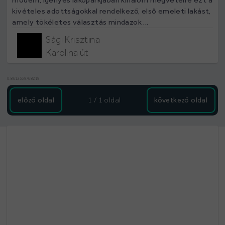
kivételes adottságokkal rendelkező, első emeleti lakást,
amely tökéletes választás mindazok ...
Sági Krisztina
Karolina út
0.8612539768219
előző oldal
1 / 1
oldal
következő oldal