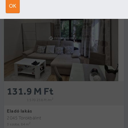
12
OK
131.9 M Ft
2
1 570 238 Ft /m
Eladó lakás
2045 Törökbálint
2
3 szoba, 84 m