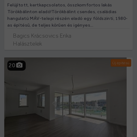
Felújított, kertkapcsolatos, összkomfortos lakás
Törökbálinton eladó!Törökbálint csendes, családias
hangulatú MÁV-telepi részén eladó egy földszinti, 1980-
as építésű, de teljes körűen és igényes...
Bagics Krácsovics Erika
Halásztelek
Új építésű
20