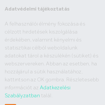
Adatvédelmi tájékoztatás
Eladó
A felhasználói élmény fokozása és
Kiadó
célzott hirdetések kiszolgálása
×
Törökbálint
érdekében, valamint kényelmi és
2
ár
millió Ft
alapterület
m
statisztikai célból weboldalunk
Budapest
Megyék, városok
új építésű
Keresés
adatokat tárol a készülékén (sütiket) és
I. kerület
IV. kerület
XV. kerület
webszervereken. Abban az esetben, ha
Eladó Törökbálinti lakások
II. kerület
V. kerület
XVI. kerület
hozzájárul a sütik használatához,
III. kerület
VI. kerület
XVII. kerület
3
találat, megjelenítve
1-3
XI. kerület
VII. kerület
XVIII. kerület
kattintson az OK gombra. Részletesebb
XII. kerület
VIII. kerület
XIX. kerület
információt az
Adatkezelési
XXII. kerület
IX. kerület
XX. kerület
X. kerület
Szabályzatban
talál.
XXI. kerület
XIII. kerület
XXIII. kerület
XIV. kerület