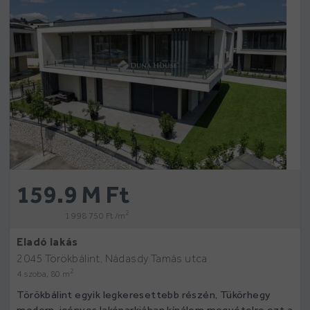
159.9 M Ft
2
1 998 750 Ft /m
Eladó lakás
2045 Törökbálint, Nádasdy Tamás utca
2
4 szoba, 80 m
Törökbálint egyik legkeresettebb részén, Tükörhegy
modern, igényes lakóparkjában kínálom megvételre ezt a