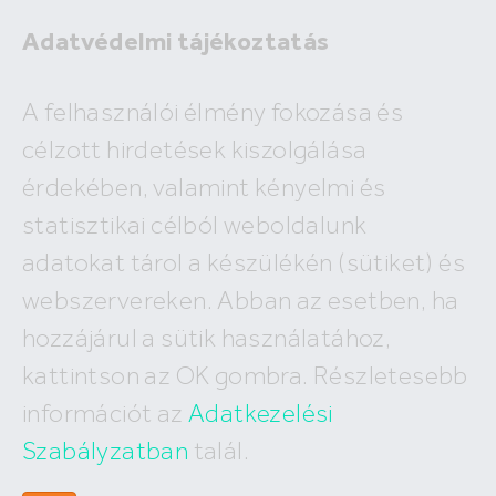
Adatvédelmi tájékoztatás
Eladó
A felhasználói élmény fokozása és
Kiadó
célzott hirdetések kiszolgálása
×
Tárnok
érdekében, valamint kényelmi és
2
ár
millió Ft
alapterület
m
statisztikai célból weboldalunk
Budapest
Megyék, városok
új építésű
Keresés
adatokat tárol a készülékén (sütiket) és
I. kerület
IV. kerület
XV. kerület
webszervereken. Abban az esetben, ha
Eladó Tárnoki nyaralók
II. kerület
V. kerület
XVI. kerület
hozzájárul a sütik használatához,
III. kerület
VI. kerület
XVII. kerület
1
találat, megjelenítve
1-1
XI. kerület
VII. kerület
XVIII. kerület
kattintson az OK gombra. Részletesebb
XII. kerület
VIII. kerület
XIX. kerület
információt az
Adatkezelési
XXII. kerület
IX. kerület
XX. kerület
X. kerület
Szabályzatban
talál.
XXI. kerület
XIII. kerület
XXIII. kerület
XIV. kerület