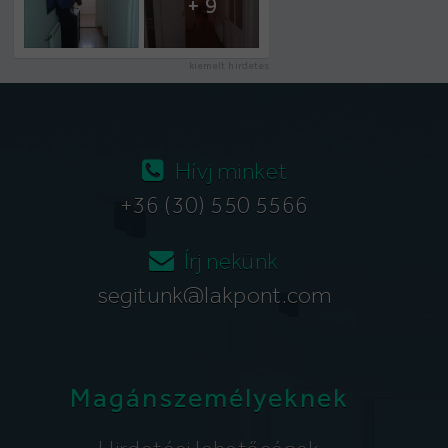
+ 9
kiemelt hirdetés
Hívj minket
+36 (30) 550 5566
Írj nekünk
segitunk@lakpont.com
Magánszemélyeknek