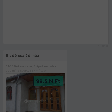
hirdetés
Eladó családi ház
5600 Békéscsaba, Szigetvári utca
2
2
290 m
, 8 szoba, 657 m
telek
99.5 M Ft