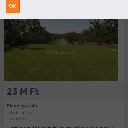
5
OK
23 M Ft
Eladó nyaraló
2461 Tárnok
2
2000 m
telek
Érvényes építési engedéllyel rendelkező, termelésből