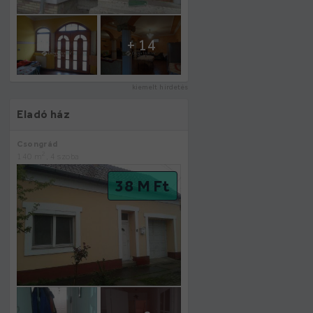
+ 14
kiemelt hirdetés
Eladó ház
Csongrád
2
140 m
, 4 szoba
38 M Ft