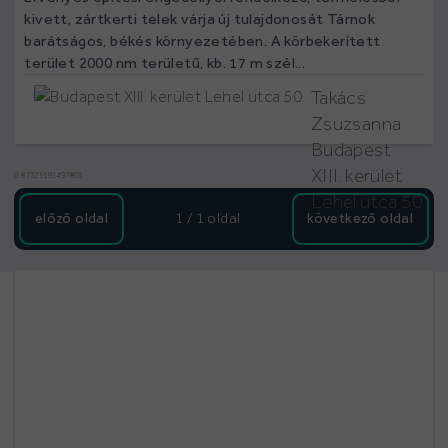
kivett, zártkerti telek várja új tulajdonosát Tárnok
barátságos, békés környezetében. A körbekerített
terület 2000 nm területű, kb. 17 m szél...
Takács
Zsuzsanna
Budapest
XIII. kerület
0.87325191497803
Lehel utca 50
előző oldal
1 / 1
oldal
következő oldal