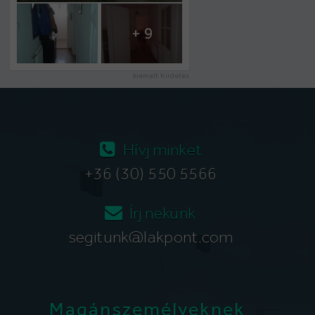
+ 9
kiemelt hirdetés
Hívj minket
+36 (30) 550 5566
Írj nekünk
segitunk@lakpont.com
Magánszemélyeknek