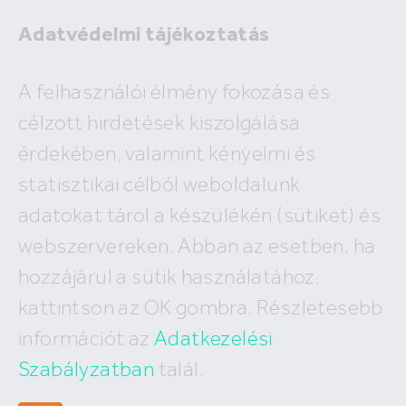
Adatvédelmi tájékoztatás
Eladó
A felhasználói élmény fokozása és
Kiadó
célzott hirdetések kiszolgálása
×
Kisapáti
érdekében, valamint kényelmi és
2
ár
millió Ft
alapterület
m
statisztikai célból weboldalunk
Budapest
Megyék, városok
új építésű
Keresés
adatokat tárol a készülékén (sütiket) és
I. kerület
IV. kerület
XV. kerület
webszervereken. Abban az esetben, ha
A keresés nem vezetett eredményre!
II. kerület
V. kerület
XVI. kerület
hozzájárul a sütik használatához,
III. kerület
VI. kerület
XVII. kerület
XI. kerület
VII. kerület
XVIII. kerület
kattintson az OK gombra. Részletesebb
XII. kerület
VIII. kerület
XIX. kerület
információt az
Adatkezelési
XXII. kerület
IX. kerület
XX. kerület
X. kerület
Szabályzatban
talál.
XXI. kerület
XIII. kerület
XXIII. kerület
XIV. kerület