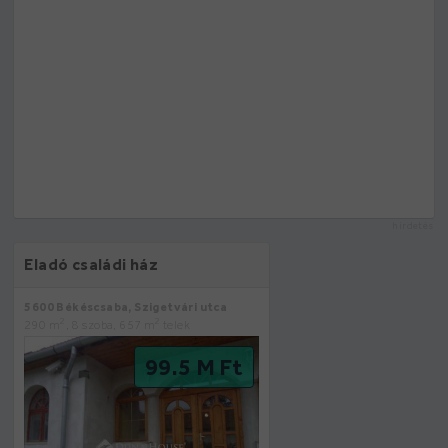
hirdetés
Eladó családi ház
5600 Békéscsaba, Szigetvári utca
2
2
290 m
, 8 szoba, 657 m
telek
99.5 M Ft