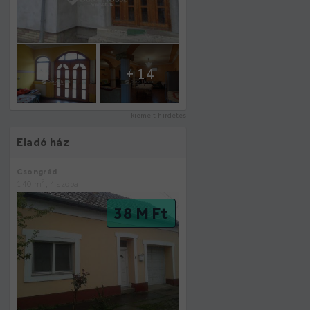
+ 14
kiemelt hirdetés
Eladó ház
Csongrád
2
140 m
, 4 szoba
38 M Ft