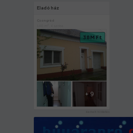
Eladó ház
Csongrád
2
140 m
, 4 szoba
38 M Ft
+ 9
kiemelt hirdetés