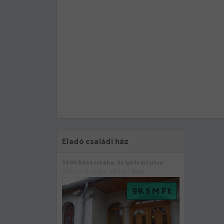
Eladó családi ház
5600 Békéscsaba, Szigetvári utca
2
2
290 m
, 8 szoba, 657 m
telek
99.5 M Ft