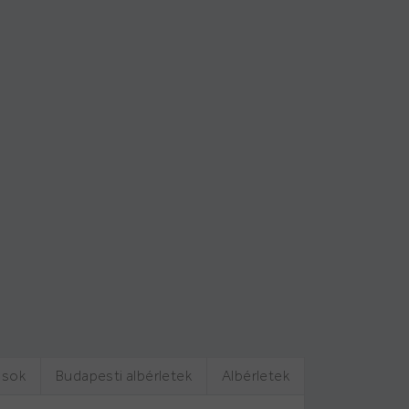
ások
Budapesti albérletek
Albérletek