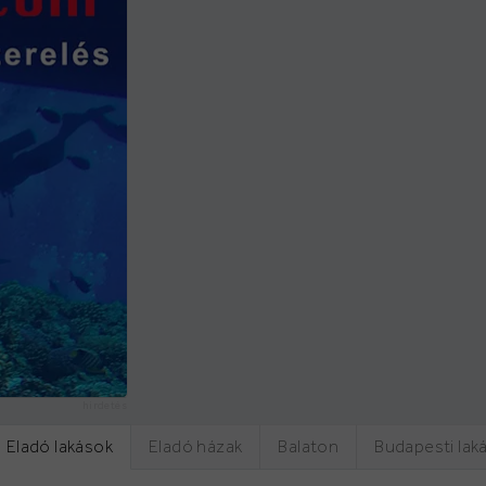
hirdetés
Eladó lakások
Eladó házak
Balaton
Budapesti lak