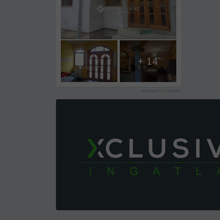
+ 14
kiemelt hirdetés