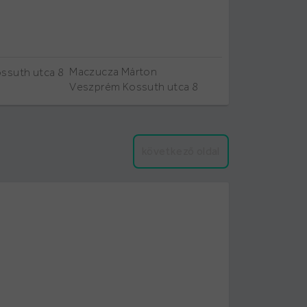
Maczucza Márton
Veszprém Kossuth utca 8
következő oldal