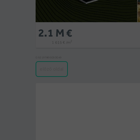
2.1 M €
2
1 615 € /m
0.92197895050049
előző oldal