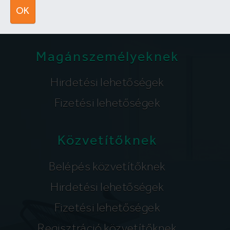
segitunk@lakpont.com
OK
Magánszemélyeknek
Hirdetési lehetőségek
Fizetési lehetőségek
Közvetítőknek
Belépés közvetítőknek
Hirdetési lehetőségek
Fizetési lehetőségek
Regisztráció közvetítőknek