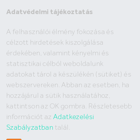
Adatvédelmi tájékoztatás
A felhasználói élmény fokozása és
célzott hirdetések kiszolgálása
A megadott ingatlan már nem
érdekében, valamint kényelmi és
szerepel az adatbázisunkban!
statisztikai célból weboldalunk
adatokat tárol a készülékén (sütiket) és
webszervereken. Abban az esetben, ha
hozzájárul a sütik használatához,
Hívj minket
kattintson az OK gombra. Részletesebb
+36 (30) 550 5566
információt az
Adatkezelési
Szabályzatban
talál.
Írj nekünk