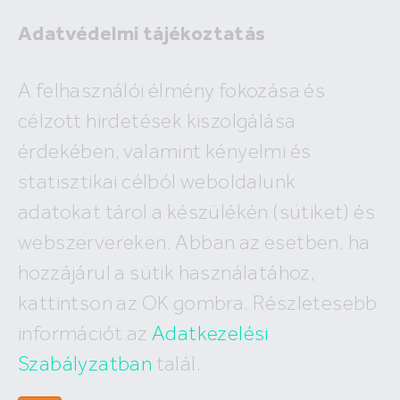
Adatvédelmi tájékoztatás
A felhasználói élmény fokozása és
célzott hirdetések kiszolgálása
A megadott ingatlan már nem
érdekében, valamint kényelmi és
szerepel az adatbázisunkban!
statisztikai célból weboldalunk
adatokat tárol a készülékén (sütiket) és
webszervereken. Abban az esetben, ha
hozzájárul a sütik használatához,
Hívj minket
kattintson az OK gombra. Részletesebb
+36 (30) 550 5566
információt az
Adatkezelési
Szabályzatban
talál.
Írj nekünk