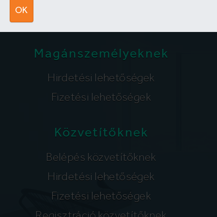
segitunk@lakpont.com
OK
Magánszemélyeknek
Hirdetési lehetőségek
Fizetési lehetőségek
Közvetítőknek
Belépés közvetítőknek
Hirdetési lehetőségek
Fizetési lehetőségek
Regisztráció közvetítőknek