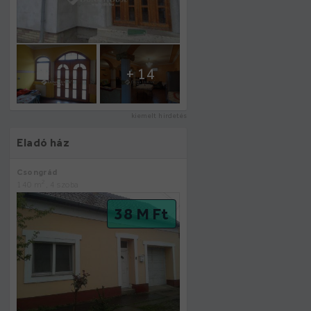
+ 14
kiemelt hirdetés
Eladó ház
Csongrád
2
140 m
, 4 szoba
38 M Ft