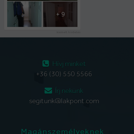
+ 9
kiemelt hirdetés
Hívj minket
+36 (30) 550 5566
Írj nekünk
segitunk@lakpont.com
Magánszemélyeknek