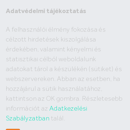
Adatvédelmi tájékoztatás
Eladó
A felhasználói élmény fokozása és
Kiadó
célzott hirdetések kiszolgálása
×
Óbarok
érdekében, valamint kényelmi és
2
ár
millió Ft
alapterület
m
statisztikai célból weboldalunk
Budapest
Megyék, városok
új építésű
Keresés
adatokat tárol a készülékén (sütiket) és
I. kerület
IV. kerület
XV. kerület
webszervereken. Abban az esetben, ha
A keresés nem vezetett eredményre!
II. kerület
V. kerület
XVI. kerület
hozzájárul a sütik használatához,
III. kerület
VI. kerület
XVII. kerület
XI. kerület
VII. kerület
XVIII. kerület
kattintson az OK gombra. Részletesebb
XII. kerület
VIII. kerület
XIX. kerület
információt az
Adatkezelési
XXII. kerület
IX. kerület
XX. kerület
X. kerület
Szabályzatban
talál.
XXI. kerület
XIII. kerület
XXIII. kerület
XIV. kerület