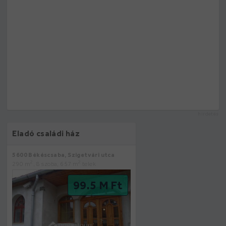
hirdetés
Eladó családi ház
5600 Békéscsaba, Szigetvári utca
2
2
290 m
, 8 szoba, 657 m
telek
99.5 M Ft