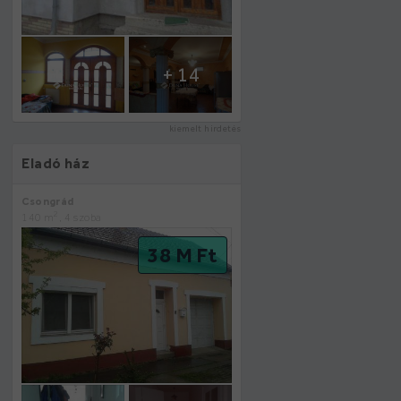
+ 14
kiemelt hirdetés
Eladó ház
Csongrád
2
140 m
, 4 szoba
38 M Ft