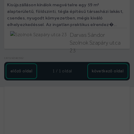
Kisújszálláson kínálok megvételre egy 59 m²
alapterületű, földszinti, tégla építésű társasházi lakást,
csendes, nyugodt környezetben, mégis kiváló
elhelyezkedéssel. Az ingatlan praktikus elrendez�...
Darvas Sándor
Szolnok Szapáry utca
23
0.8712420463562
előző oldal
1 / 1
oldal
következő oldal