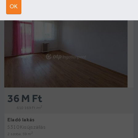
Új építésű
14
OK
36 M Ft
2
610 169 Ft /m
Eladó lakás
5310 Kisújszállás
2
2 szoba, 59 m