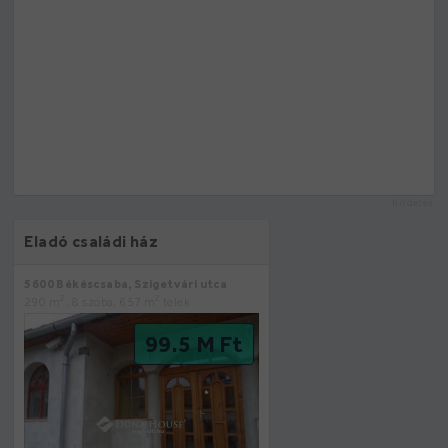
hirdetés
Eladó családi ház
5600 Békéscsaba, Szigetvári utca
2
2
290 m
, 8 szoba, 657 m
telek
99.5 M Ft