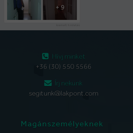
+ 9
kiemelt hirdetés
Hívj minket
+36 (30) 550 5566
Írj nekünk
segitunk@lakpont.com
Magánszemélyeknek