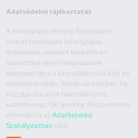
Adatvédelmi tájékoztatás
Eladó
A felhasználói élmény fokozása és
Kiadó
célzott hirdetések kiszolgálása
×
Kisújszállás
érdekében, valamint kényelmi és
2
ár
millió Ft
alapterület
m
statisztikai célból weboldalunk
Budapest
Megyék, városok
új építésű
Keresés
adatokat tárol a készülékén (sütiket) és
I. kerület
IV. kerület
XV. kerület
webszervereken. Abban az esetben, ha
Eladó Kisújszállási lakások
II. kerület
V. kerület
XVI. kerület
hozzájárul a sütik használatához,
III. kerület
VI. kerület
XVII. kerület
1
találat, megjelenítve
1-1
XI. kerület
VII. kerület
XVIII. kerület
kattintson az OK gombra. Részletesebb
XII. kerület
VIII. kerület
XIX. kerület
információt az
Adatkezelési
XXII. kerület
IX. kerület
XX. kerület
X. kerület
Szabályzatban
talál.
XXI. kerület
XIII. kerület
XXIII. kerület
XIV. kerület