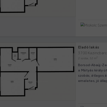
Eladó lakás
3700 Kazincbarc
2
2 szoba, 52 m
Borsod-Abaúj-Ze
a Mátyás király ú
szobás, átlagos á
emeletes, jó állap