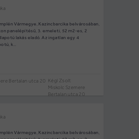
ika
mplén Vármegye, Kazincbarcika belvárosában,
ton panelépítésű, 3. emeleti, 52 m2-es, 2
llapotú lakás eladó. Az ingatlan egy 4
otú, k...
Kégl Zsolt
Miskolc Szemere
Bertalan utca 20
ika
mplén Vármegye, Kazincbarcika belvárosában,