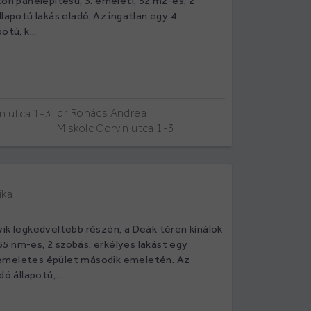
ton panelépítésű, 3. emeleti, 52 m2-es, 2
llapotú lakás eladó. Az ingatlan egy 4
otú, k...
dr. Rohács Andrea
Miskolc Corvin utca 1-3
ika
yik legkedveltebb részén, a Deák téren kínálok
5 nm-es, 2 szobás, erkélyes lakást egy
emeletes épület második emeletén. Az
dó állapotú,...