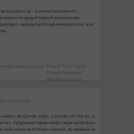
- Fantasztikus ár - Azonnal költözhető -
 a szépen megújult lakás Kazincbarcika
 gazdáját, vadonatúj klímaberendezéssel, ami
hű...
Piskóti Tibor Lajos
Miskolc Szemere
Bertalan utca 20
ka, Építők útja
osában, az Építők útján, 2 szobás, 47 m2-es, 3.
ntes, felújítandó lakás eladó tégla épületben.
e után azonnal birtokba vehető. Az ablakok és