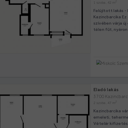
2
1 szoba, 42 m
Felújított lakás 
Kazincbarcika Ez
szívében várja új
télen fűt, nyáron 
Eladó lakás
3700 Kazincbarci
2
2 szoba, 47 m
Kazincbarcika vár
emeleti, teherme
Vételár kifizetés