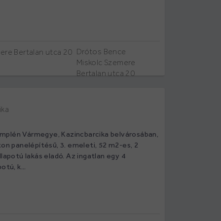
Drótos Bence
Miskolc Szemere
Bertalan utca 20
ika
mplén Vármegye, Kazincbarcika belvárosában,
ton panelépítésű, 3. emeleti, 52 m2-es, 2
llapotú lakás eladó. Az ingatlan egy 4
otú, k...