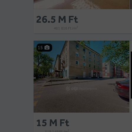
26.5 M Ft
2
481 818 Ft /m
15
15 M Ft
2
319 149 Ft /m