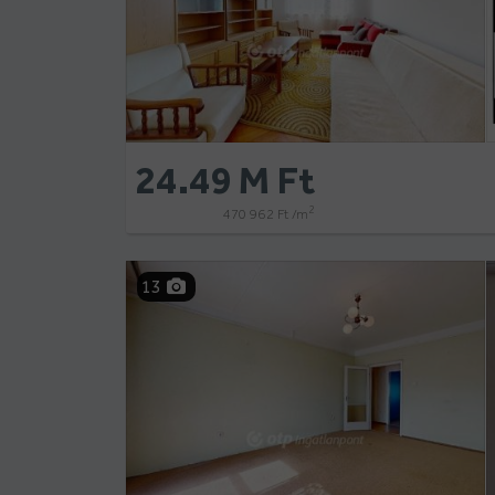
24.49 M Ft
2
470 962 Ft /m
13