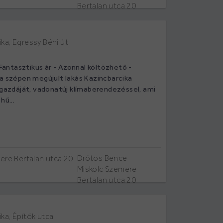
Bertalan utca 20
ka, Egressy Béni út
- Fantasztikus ár - Azonnal költözhető -
 a szépen megújult lakás Kazincbarcika
 gazdáját, vadonatúj klímaberendezéssel, ami
hű...
Drótos Bence
Miskolc Szemere
Bertalan utca 20
ka, Építők utca