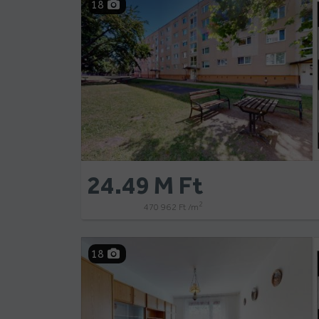
18
24.49 M Ft
2
470 962 Ft /m
18