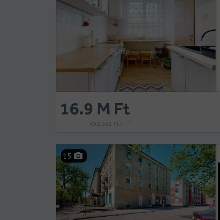
16.9 M Ft
2
402 381 Ft /m
15