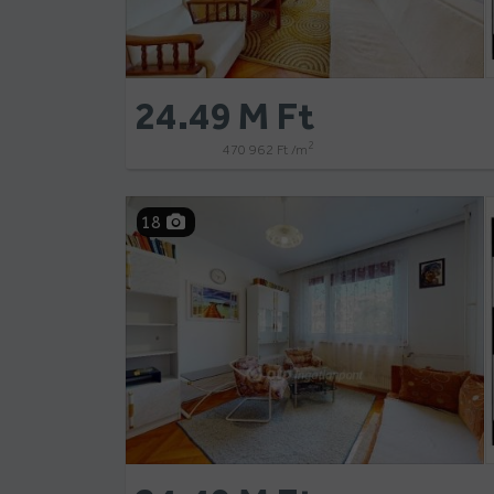
24.49 M Ft
2
470 962 Ft /m
18