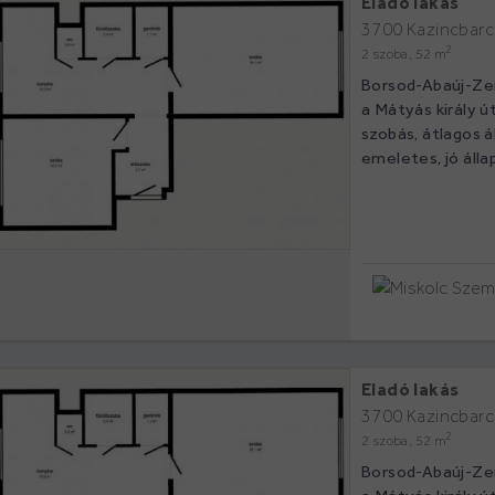
Eladó lakás
3700 Kazincbarc
2
2 szoba, 52 m
Borsod-Abaúj-Ze
a Mátyás király ú
szobás, átlagos á
emeletes, jó állap
Eladó lakás
3700 Kazincbarc
2
2 szoba, 52 m
Borsod-Abaúj-Ze