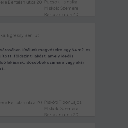
Pucsok Hajnalka
Miskolc Szemere
Bertalan utca 20
ka, Egressy Béni út
lvárosában kínálunk megvételre egy 34 m2-es,
jított, földszinti lakást, amely ideális
első lakásnak, idősebbek számára vagy akár
i...
Piskóti Tibor Lajos
Miskolc Szemere
Bertalan utca 20