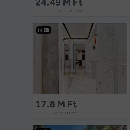
24.49 M Ft
2
470 962 Ft /m
14
17.8 M Ft
2
523 529 Ft /m