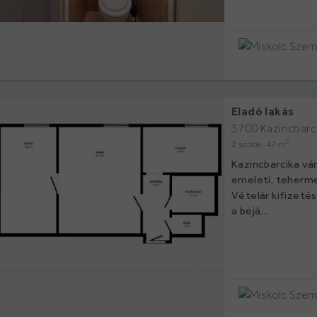
Eladó lakás
3700 Kazincbarci
2
2 szoba, 47 m
Kazincbarcika vár
emeleti, teherme
Vételár kifizetés
a bejá...