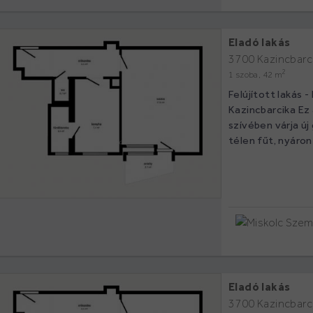
Eladó lakás
3700 Kazincbarci
2
1 szoba, 42 m
Felújított lakás 
Kazincbarcika Ez
szívében várja új
télen fűt, nyáron 
Eladó lakás
3700 Kazincbarci