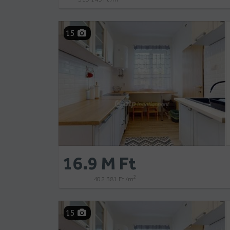
15
16.9 M Ft
2
402 381 Ft /m
15