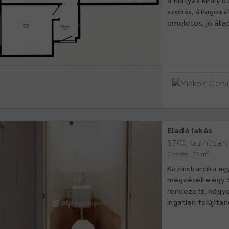
a Mátyás király ú
szobás, átlagos á
emeletes, jó állap
Eladó lakás
3700 Kazincbarc
2
2 szoba, 55 m
Kazincbarcika eg
megvételre egy 5
rendezett, négy
ingatlan felújítan