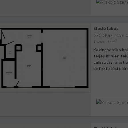
Eladó lakás
3700 Kazincbarci
2
1 szoba, 34 m
Kazincbarcika be
teljes körűen felú
választás lehet 
befektetési célra 