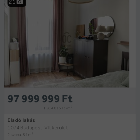
21
97 999 999 Ft
2
1 814 815 Ft /m
Eladó lakás
1074 Budapest, VII. kerület
2
2 szoba, 54 m