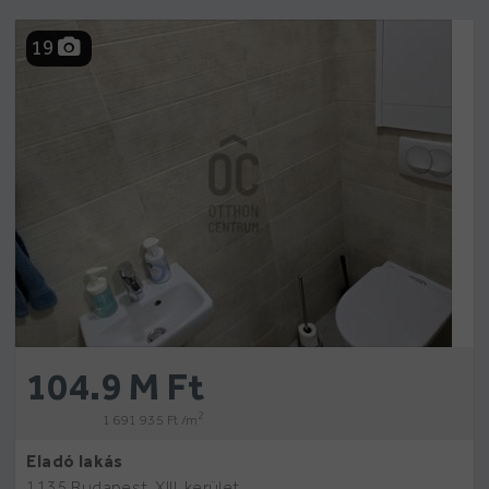
19
104.9 M Ft
2
1 691 935 Ft /m
Eladó lakás
1135 Budapest, XIII. kerület