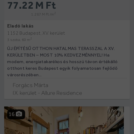
77.22 M Ft
2
1.287 M Ft /m
Eladó lakás
1152 Budapest, XV. kerület
2
3 szoba, 60 m
ÚJ ÉPÍTÉSŰ OTTHON HATALMAS TERASSZAL A XV.
KERÜLETBEN – MOST 10% KEDVEZMÉNNYEL! Ha
modern, energiatakarékos és hosszú távon értékálló
otthont keres Budapest egyik folyamatosan fejlődő
városrészében...
Forgács Márta
IX. kerület - Allure Residence
16