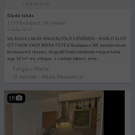
2
1 434 375 Ft /m
Eladó lakás
1139 Budapest, XIII. kerület
2
1 szoba, 32 m
VILÁGOS LAKÁS ANGYALFÖLD SZÍVÉBEN – KIVÁLÓ ELSŐ
OTTHON VAGY BEFEKTETÉS! Budapest XIII. kerületének
közkedvelt részén, Angyalföldön kínálunk megvételre
egy 32 m²-es, világos, 1 szobás lakást, ame...
Forgács Márta
IX. kerület - Allure Residence
19