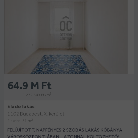
64.9 M Ft
2
1 272 549 Ft /m
Eladó lakás
1102 Budapest, X. kerület
2
2 szoba, 51 m
FELÚJÍTOTT, NAPFÉNYES 2 SZOBÁS LAKÁS KŐBÁNYA
VÁROSKÖZPONTJÁBAN – AZONNAL KÖLTÖZHETŐ!