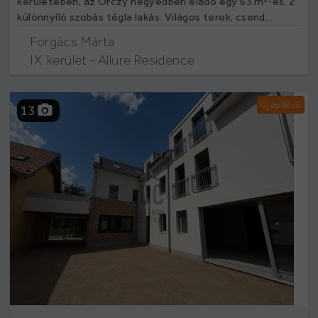
kerületében, az Orczy negyedben eladó egy 63 m²-es, 2
különnyíló szobás tégla lakás. Világos terek, csend...
Forgács Márta
IX. kerület - Allure Residence
Új építésű
13