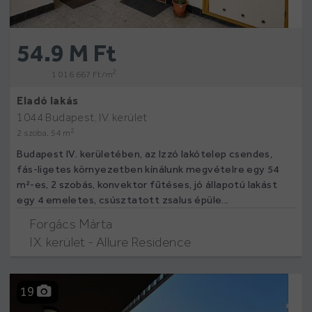
54.9 M Ft
2
1 016 667 Ft /m
Eladó lakás
1044 Budapest, IV. kerület
2
2 szoba, 54 m
Budapest IV. kerületében, az Izzó lakótelep csendes,
fás-ligetes környezetben kínálunk megvételre egy 54
m²-es, 2 szobás, konvektor fűtéses, jó állapotú lakást
egy 4 emeletes, csúsztatott zsalus épüle...
Forgács Márta
IX. kerület - Allure Residence
19