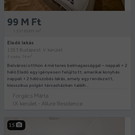
99 M Ft
2
1 337 838 Ft /m
Eladó lakás
1053 Budapest, V. kerület
2
3 szoba, 74 m
Belvárosi otthon 4 méteres belmagassággal – nappali + 2
háló Eladó egy igényesen felújított, amerikai konyhás
nappali + 2 hálószobás lakás, amely egy rendezett,
klasszikus polgári társasházban találh...
Forgács Márta
IX. kerület - Allure Residence
15