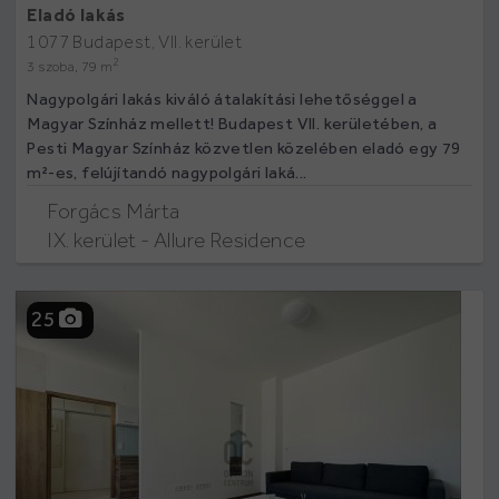
Eladó lakás
1077 Budapest, VII. kerület
2
3 szoba, 79 m
Nagypolgári lakás kiváló átalakítási lehetőséggel a
Magyar Színház mellett! Budapest VII. kerületében, a
Pesti Magyar Színház közvetlen közelében eladó egy 79
m²-es, felújítandó nagypolgári laká...
Forgács Márta
IX. kerület - Allure Residence
25