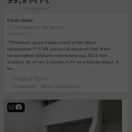
2
1 958 824 Ft /m
Eladó lakás
1134 Budapest, XIII. kerület
2
2 szoba, 51 m
**Prémium, újszerű lakás eladó a Park West
lakóparkban!** A XIII. kerület közkedvelt Park West
lakóparkjában kínálunk megvételre egy 2022-ben
átadott, 51 m²-es, 2 szobás, 6 m²-es erkélyes lakást. A
be...
Forgács Márta
IX. kerület - Allure Residence
12