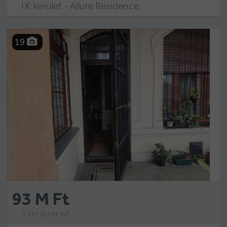
IX. kerület - Allure Residence
19
93 M Ft
2
1 177 215 Ft /m