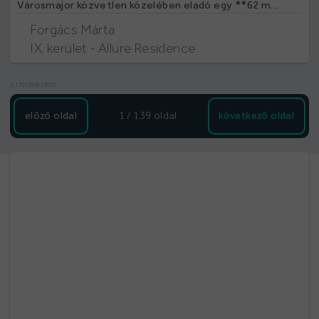
Városmajor közvetlen közelében eladó egy **62 m...
Forgács Márta
IX. kerület - Allure Residence
1.1701259613037
előző oldal
1 / 139
oldal
következő oldal