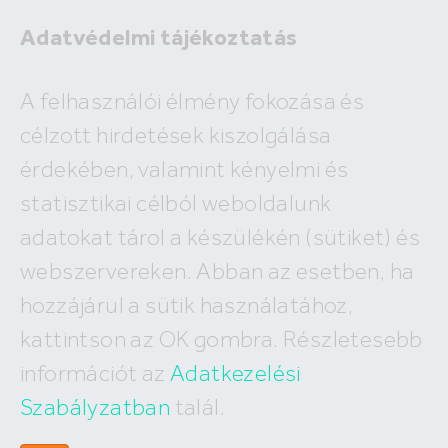
Adatvédelmi tájékoztatás
Eladó
A felhasználói élmény fokozása és
Kiadó
célzott hirdetések kiszolgálása
×
Budapest
érdekében, valamint kényelmi és
2
ár
millió Ft
alapterület
m
statisztikai célból weboldalunk
Budapest
Megyék, városok
új építésű
Keresés
adatokat tárol a készülékén (sütiket) és
I. kerület
IV. kerület
XV. kerület
webszervereken. Abban az esetben, ha
Eladó Budapesti lakások
II. kerület
V. kerület
XVI. kerület
hozzájárul a sütik használatához,
III. kerület
VI. kerület
XVII. kerület
2 778
találat, megjelenítve
1-20
XI. kerület
VII. kerület
XVIII. kerület
kattintson az OK gombra. Részletesebb
XII. kerület
VIII. kerület
XIX. kerület
információt az
Adatkezelési
XXII. kerület
IX. kerület
XX. kerület
X. kerület
Szabályzatban
talál.
XXI. kerület
XIII. kerület
XXIII. kerület
XIV. kerület