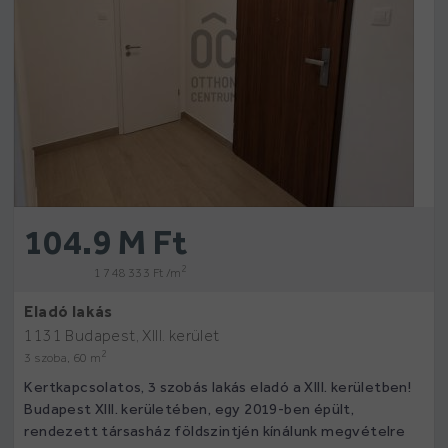
104.9 M Ft
2
1 748 333 Ft /m
Eladó lakás
1131 Budapest, XIII. kerület
2
3 szoba, 60 m
Kertkapcsolatos, 3 szobás lakás eladó a XIII. kerületben!
Budapest XIII. kerületében, egy 2019-ben épült,
rendezett társasház földszintjén kínálunk megvételre