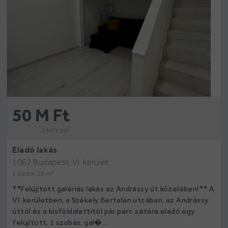
50 M Ft
2
2 M Ft /m
Eladó lakás
1062 Budapest, VI. kerület
2
1 szoba, 25 m
**Felújított galériás lakás az Andrássy út közelében!** A
VI. kerületben, a Székely Bertalan utcában, az Andrássy
úttól és a kisföldalattitól pár perc sétára eladó egy
felújított, 1 szobás, gal�...