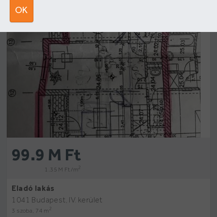
12
OK
99.9 M Ft
2
1.35 M Ft /m
Eladó lakás
1041 Budapest, IV. kerület
2
3 szoba, 74 m