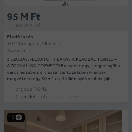
95 M Ft
2
1 610 169 Ft /m
Eladó lakás
1077 Budapest, VII. kerület
2
3 szoba, 59 m
3 SZOBÁS, FELÚJÍTOTT LAKÁS A KLAUZÁL TÉRNÉL –
AZONNAL KÖLTÖZHETŐ! Budapest egyik legpezsgőbb
városrészében, a Klauzál tér közelében kínálunk
megvételre egy 60 m²-es, 3 külön nyíló szobás, j�...
Forgács Márta
IX. kerület - Allure Residence
10