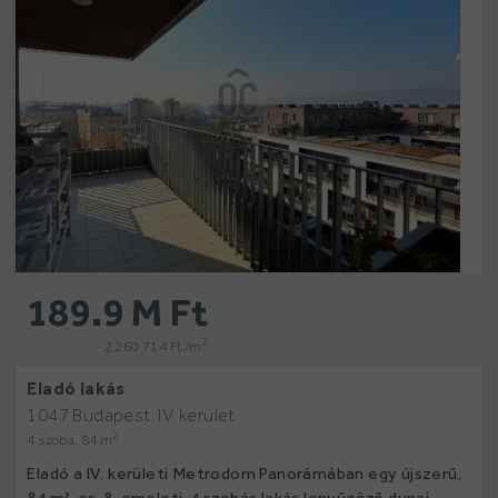
189.9 M Ft
2
2 260 714 Ft /m
Eladó lakás
1047 Budapest, IV. kerület
2
4 szoba, 84 m
Eladó a IV. kerületi Metrodom Panorámában egy újszerű,
84 m²-es, 8. emeleti, 4 szobás lakás lenyűgöző dunai