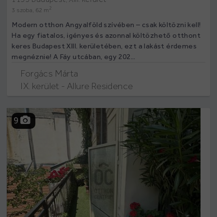
2
3 szoba, 62 m
Modern otthon Angyalföld szívében – csak költözni kell!
Ha egy fiatalos, igényes és azonnal költözhető otthont
keres Budapest XIII. kerületében, ezt a lakást érdemes
megnéznie! A Fáy utcában, egy 202...
Forgács Márta
IX. kerület - Allure Residence
9