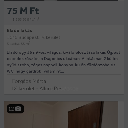
75 M Ft
2
1 363 636 Ft /m
Eladó lakás
1045 Budapest, IV. kerület
2
3 szoba, 55 m
Eladó egy 56 m²-es, világos, kiváló elosztású lakás Újpest
csendes részén, a Dugonics utcában. A lakásban 2 külön
nyíló szoba, tágas nappali-konyha, külön fürdőszoba és
WC, nagy gardrób, valamint...
Forgács Márta
IX. kerület - Allure Residence
12