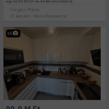
egy nettó 60 m²-es, kiváló elosztású la...
Forgács Márta
IX. kerület - Allure Residence
16
99.9 M Ft