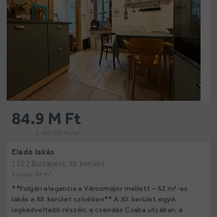
84.9 M Ft
2
1 369 355 Ft /m
Eladó lakás
1122 Budapest, XII. kerület
2
2 szoba, 62 m
**Polgári elegancia a Városmajor mellett – 62 m²-es
lakás a XII. kerület szívében** A XII. kerület egyik
legkedveltebb részén, a csendes Csaba utcában, a