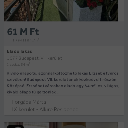
61 M Ft
2
1 794 118 Ft /m
Eladó lakás
1077 Budapest, VII. kerület
2
1 szoba, 34 m
Kiváló állapotú, azonnal költözhető lakás Erzsébetváros
szívében! Budapest VII. kerületének közkedvelt részén,
Középső-Erzsébetvárosban eladó egy 34 m²-es, világos,
kiváló állapotú garzonlak...
Forgács Márta
IX. kerület - Allure Residence