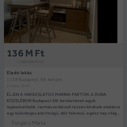
136 M Ft
2
1 888 889 Ft /m
Eladó lakás
1138 Budapest, XIII. kerület
2
2 szoba, 72 m
ÉLJEN A VARÁZSLATOS MARINA-PARTON, A DUNA
KÖZELÉBEN! Budapest XIII. kerületének egyik
legkedveltebb, természetközeli részén kínálunk eladásra
egy különleges adottságú, déli fekvésű, egész nap világ...
Forgács Márta