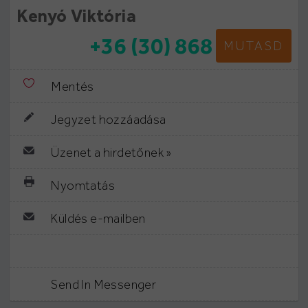
Kenyó Viktória
+36 (30) 868
MUTASD
Mentés
Jegyzet hozzáadása
Üzenet a hirdetőnek »
Nyomtatás
Küldés e-mailben
Send In Messenger