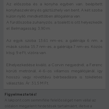
Az előszoba és a konyha egyben van, beépített
konyhaszekrény és gáztűzhely van bent. A két szoba
külön nyíló, mindkettőben állógaléria van.
A fürdőszoba zuhanyzós, a toalett is ott helyezkedik
el. Belmagasság: 3,90 m.
Az egyik szoba 13,61 nm-es, a galériája 6 nm, a
másik szoba 15,7 nm-es, a galériája 7 nm-es. Közös
ktsg: 9 e Ft, vízóra van.
Elhelyezkedése kiváló, a Corvin negyednél, a Ferenc
körúti metrónál, 4-6-os villamos megállójánál, így
hosszú vagy rövidtávú bérbeadásra is tökéletes
választás. Ár: 31,5 M Ft.
Figyelmeztetés!
A lakpont.com semmiféle felelősséget nem vállal az
oldalon megjelent hirdetések tartalmáért, illetve a