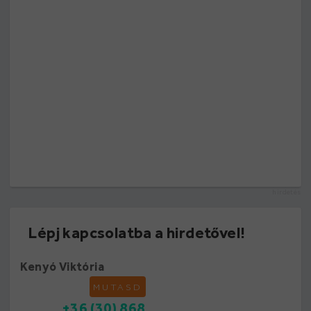
hirdetés
Lépj kapcsolatba a hirdetővel!
Kenyó Viktória
MUTASD
+36 (30) 868