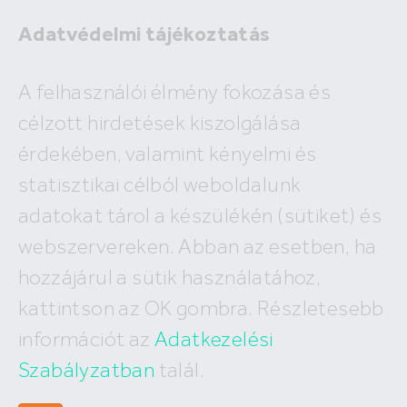
Adatvédelmi tájékoztatás
A felhasználói élmény fokozása és
Eladó lakás Budapest
célzott hirdetések kiszolgálása
Budapest, VIII. kerület József körút
érdekében, valamint kényelmi és
31.5 M Ft
statisztikai célból weboldalunk
2
642 857 Ft /m
adatokat tárol a készülékén (sütiket) és
Lakóterület:
Szoba:
webszervereken. Abban az esetben, ha
2
49 m
2
hozzájárul a sütik használatához,
kattintson az OK gombra. Részletesebb
információt az
Adatkezelési
Szabályzatban
talál.