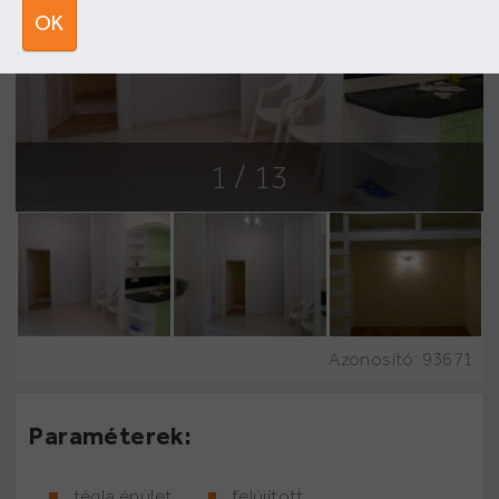
OK
1
/ 13
Azonosító:
93671
Paraméterek:
tégla épület
felújított