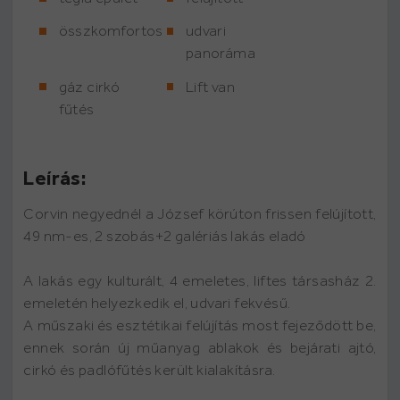
összkomfortos
udvari
panoráma
gáz cirkó
Lift van
fűtés
Leírás:
Corvin negyednél a József körúton frissen felújított,
49 nm-es, 2 szobás+2 galériás lakás eladó
A lakás egy kulturált, 4 emeletes, liftes társasház 2.
emeletén helyezkedik el, udvari fekvésű.
A műszaki és esztétikai felújítás most fejeződött be,
ennek során új műanyag ablakok és bejárati ajtó,
cirkó és padlófűtés került kialakításra.