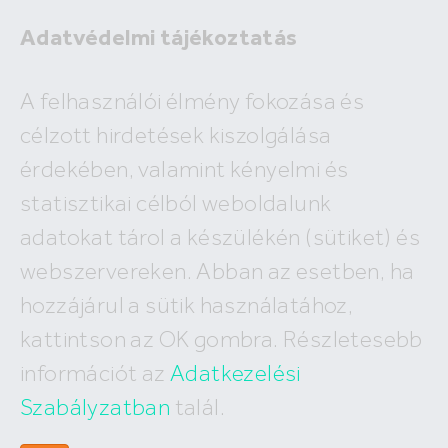
Adatvédelmi tájékoztatás
A felhasználói élmény fokozása és
célzott hirdetések kiszolgálása
A megadott ingatlan már nem
érdekében, valamint kényelmi és
szerepel az adatbázisunkban!
statisztikai célból weboldalunk
adatokat tárol a készülékén (sütiket) és
webszervereken. Abban az esetben, ha
hozzájárul a sütik használatához,
Hívj minket
kattintson az OK gombra. Részletesebb
+36 (30) 550 5566
információt az
Adatkezelési
Szabályzatban
talál.
Írj nekünk