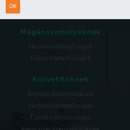
segitunk@lakpont.com
OK
Magánszemélyeknek
Hirdetési lehetőségek
Fizetési lehetőségek
Közvetítőknek
Belépés közvetítőknek
Hirdetési lehetőségek
Fizetési lehetőségek
Regisztráció közvetítőknek