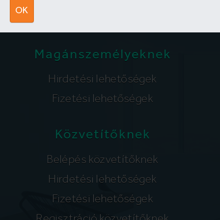
segitunk@lakpont.com
OK
Magánszemélyeknek
Hirdetési lehetőségek
Fizetési lehetőségek
Közvetítőknek
Belépés közvetítőknek
Hirdetési lehetőségek
Fizetési lehetőségek
Regisztráció közvetítőknek