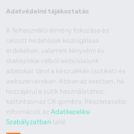
Adatvédelmi tájékoztatás
A felhasználói élmény fokozása és
célzott hirdetések kiszolgálása
A megadott ingatlan már nem
érdekében, valamint kényelmi és
szerepel az adatbázisunkban!
statisztikai célból weboldalunk
adatokat tárol a készülékén (sütiket) és
webszervereken. Abban az esetben, ha
hozzájárul a sütik használatához,
Hívj minket
kattintson az OK gombra. Részletesebb
+36 (30) 550 5566
információt az
Adatkezelési
Szabályzatban
talál.
Írj nekünk