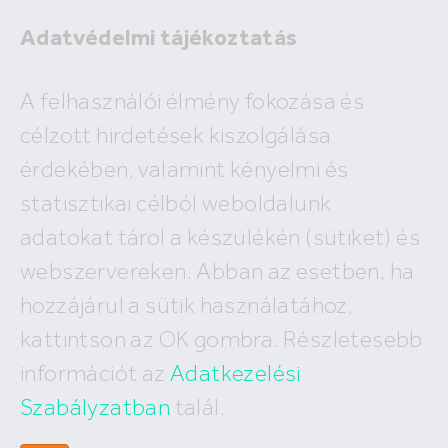
Adatvédelmi tájékoztatás
A felhasználói élmény fokozása és
célzott hirdetések kiszolgálása
A megadott ingatlan már nem
érdekében, valamint kényelmi és
szerepel az adatbázisunkban!
statisztikai célból weboldalunk
adatokat tárol a készülékén (sütiket) és
webszervereken. Abban az esetben, ha
hozzájárul a sütik használatához,
Hívj minket
kattintson az OK gombra. Részletesebb
+36 (30) 550 5566
információt az
Adatkezelési
Szabályzatban
talál.
Írj nekünk