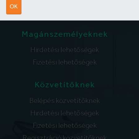
segitunk@lakpont.com
OK
Magánszemélyeknek
Hirdetési lehetőségek
Fizetési lehetőségek
Közvetítőknek
Belépés közvetítőknek
Hirdetési lehetőségek
Fizetési lehetőségek
Regisztráció közvetítőknek