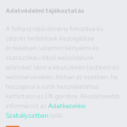
Adatvédelmi tájékoztatás
A felhasználói élmény fokozása és
célzott hirdetések kiszolgálása
A megadott ingatlan már nem
érdekében, valamint kényelmi és
szerepel az adatbázisunkban!
statisztikai célból weboldalunk
adatokat tárol a készülékén (sütiket) és
webszervereken. Abban az esetben, ha
hozzájárul a sütik használatához,
Hívj minket
kattintson az OK gombra. Részletesebb
+36 (30) 550 5566
információt az
Adatkezelési
Szabályzatban
talál.
Írj nekünk