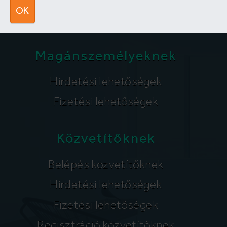
segitunk@lakpont.com
OK
Magánszemélyeknek
Hirdetési lehetőségek
Fizetési lehetőségek
Közvetítőknek
Belépés közvetítőknek
Hirdetési lehetőségek
Fizetési lehetőségek
Regisztráció közvetítőknek