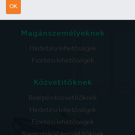
segitunk@lakpont.com
OK
Magánszemélyeknek
Hirdetési lehetőségek
Fizetési lehetőségek
Közvetítőknek
Belépés közvetítőknek
Hirdetési lehetőségek
Fizetési lehetőségek
Regisztráció közvetítőknek