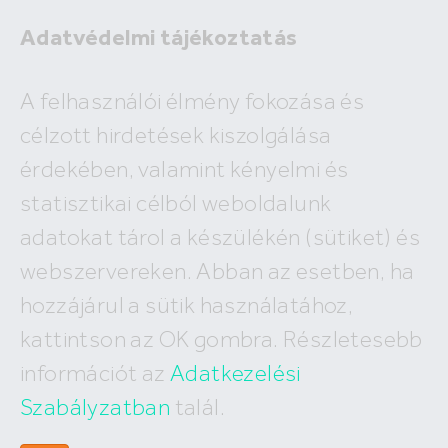
Adatvédelmi tájékoztatás
A felhasználói élmény fokozása és
célzott hirdetések kiszolgálása
A megadott ingatlan már nem
érdekében, valamint kényelmi és
szerepel az adatbázisunkban!
statisztikai célból weboldalunk
adatokat tárol a készülékén (sütiket) és
webszervereken. Abban az esetben, ha
hozzájárul a sütik használatához,
Hívj minket
kattintson az OK gombra. Részletesebb
+36 (30) 550 5566
információt az
Adatkezelési
Szabályzatban
talál.
Írj nekünk