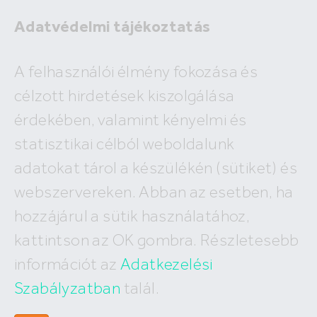
Adatvédelmi tájékoztatás
A felhasználói élmény fokozása és
célzott hirdetések kiszolgálása
A megadott ingatlan már nem
érdekében, valamint kényelmi és
szerepel az adatbázisunkban!
statisztikai célból weboldalunk
adatokat tárol a készülékén (sütiket) és
webszervereken. Abban az esetben, ha
hozzájárul a sütik használatához,
Hívj minket
kattintson az OK gombra. Részletesebb
+36 (30) 550 5566
információt az
Adatkezelési
Szabályzatban
talál.
Írj nekünk