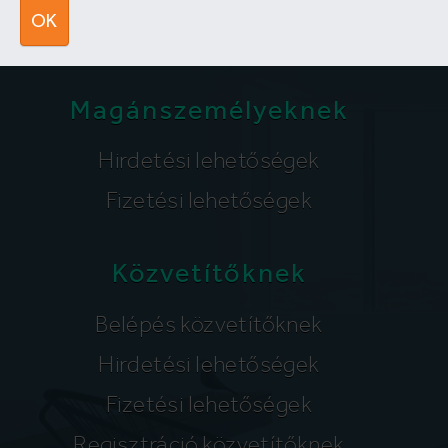
segitunk@lakpont.com
OK
Magánszemélyeknek
Hirdetési lehetőségek
Fizetési lehetőségek
Közvetítőknek
Belépés közvetítőknek
Hirdetési lehetőségek
Fizetési lehetőségek
Regisztráció közvetítőknek