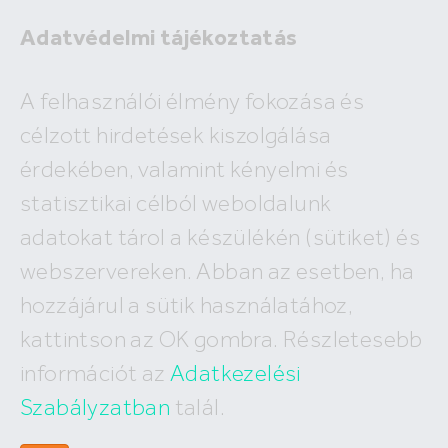
Adatvédelmi tájékoztatás
A felhasználói élmény fokozása és
célzott hirdetések kiszolgálása
A megadott ingatlan már nem
érdekében, valamint kényelmi és
szerepel az adatbázisunkban!
statisztikai célból weboldalunk
adatokat tárol a készülékén (sütiket) és
webszervereken. Abban az esetben, ha
hozzájárul a sütik használatához,
Hívj minket
kattintson az OK gombra. Részletesebb
+36 (30) 550 5566
információt az
Adatkezelési
Szabályzatban
talál.
Írj nekünk