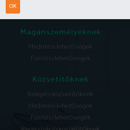
segitunk@lakpont.com
OK
Magánszemélyeknek
Hirdetési lehetőségek
Fizetési lehetőségek
Közvetítőknek
Belépés közvetítőknek
Hirdetési lehetőségek
Fizetési lehetőségek
Regisztráció közvetítőknek