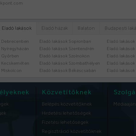
lakpont.com
Eladó lakások
Eladó házak
Balaton
Budapesti lak
k Debrecenben
Eladó lakások Sopronban
Eladó lakások
k Nyíregyházán
Eladó lakások Szentendrén
Eladó lakáso
k Győrben
Eladó lakások Szolnokon
Eladó lakások
k Kecskeméten
Eladó lakások Szombathelyen
Eladó lakáso
k Miskolcon
Eladó lakások Békéscsabán
Eladó lakások
élyeknek
Közvetítőknek
Szolgá
égek
Belépés közvetítőknek
Médiaaján
gek
Hirdetési lehetőségek
Fizetési lehetőségek
Regisztráció közvetítőknek