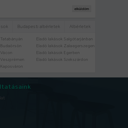
elküldöm
ások
Budapesti albérletek
Albérletek
 Tatabányán
Eladó lakások Salgótarjánban
k Budaörsön
Eladó lakások Zalaegerszegen
 Vácon
Eladó lakások Egerben
k Veszprémen
Eladó lakások Szekszárdon
 Kaposváron
ltatásaink
lat