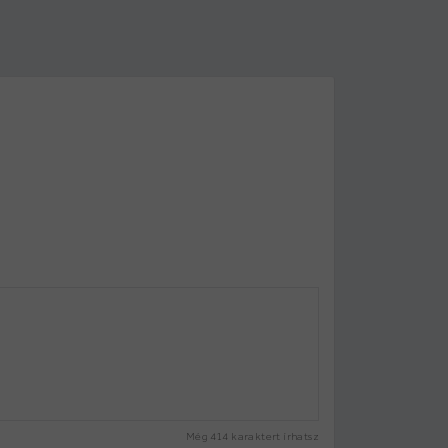
Még
414
karaktert írhatsz