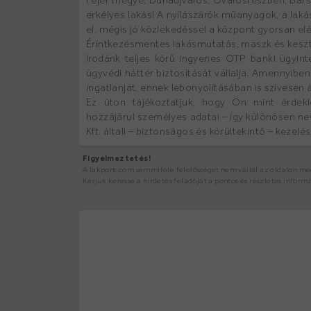
Fejér megye, Dunaújváros, Óvárosrészben, Bars
erkélyes lakás! A nyílászárók műanyagok, a lak
el, mégis jó közlekedéssel a központ gyorsan el
Érintkezésmentes lakásmutatás, maszk és kesztyű,
Irodánk teljes körű ingyenes OTP banki ügyinté
ügyvédi háttér biztosítását vállalja. Amennyibe
ingatlanját, ennek lebonyolításában is szívesen 
Ez úton tájékoztatjuk, hogy Ön mint érdekl
hozzájárul személyes adatai – így különösen ne
Kft. általi – biztonságos és körültekintő – kezel
Figyelmeztetés!
A lakpont.com semmiféle felelősséget nem vállal az oldalon megj
Kérjük keresse a hirdetés feladóját a pontos és részletes inform