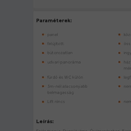
Paraméterek:
panel
köz
felújított
öss
bútorozatlan
ing
udvari panoráma
ház
mér
fürdő és WC külön
leg
3m-nél alacsonyabb
nem
belmagasság
Lift nincs
nem
Leírás: