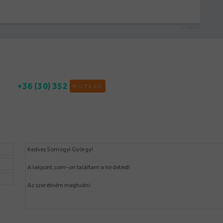
hirdetés
+36 (30) 352
MUTASD