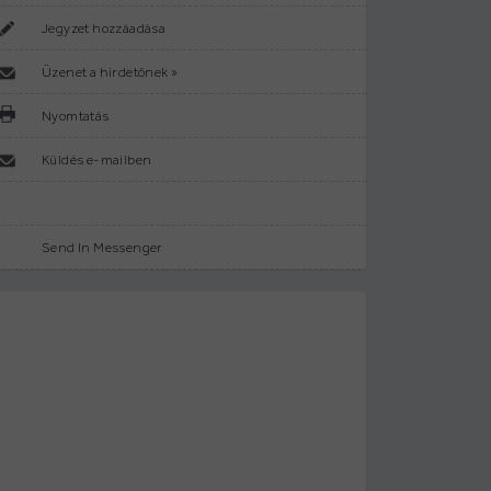
Jegyzet hozzáadása
Üzenet a hirdetőnek »
Nyomtatás
Küldés e-mailben
Send In Messenger