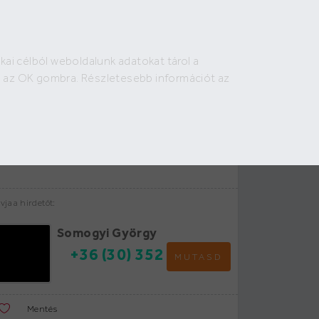
Bejelentkezés
Regisztráció
HIRDETÉS FELADÁS
kai célból weboldalunk adatokat tárol a
irdető:
on az OK gombra. Részletesebb információt az
OTP Ingatlanpont
OTP Ingatlanpont
http://www.otpip.hu
vja a hirdetőt:
Somogyi György
+36 (30) 352
MUTASD
Mentés