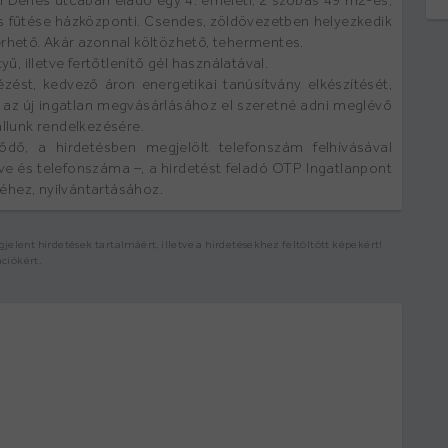
i Dénes utcában eladó egy 4. emeleti, 2 szobás 49 m2-es,
ás fűtése házközponti. Csendes, zöldövezetben helyezkedik
érhető. Akár azonnal költözhető, tehermentes.
 illetve fertőtlenítő gél használatával.
zést, kedvező áron energetikai tanúsítvány elkészítését,
n az új ingatlan megvásárlásához el szeretné adni meglévő
állunk rendelkezésére.
ődő, a hirdetésben megjelölt telefonszám felhívásával
ve és telefonszáma –, a hirdetést feladó OTP Ingatlanpont
éséhez, nyilvántartásához.
elent hirdetések tartalmáért, illetve a hirdetésekhez feltöltött képekért!
ációkért.