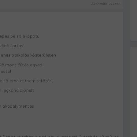
Azonosító:
277558
epes belső állapotú
zkomfortos
yenes parkolás közterületen
központi fűtés egyedi
éssel
felső emelet (nem tetőtéri)
 légkondícionált
 akadálymentes