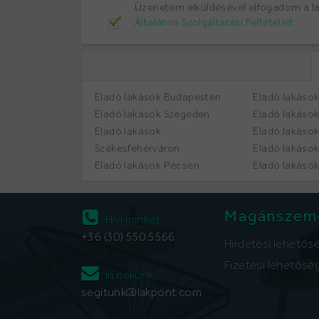
Üzenetem elküldésével elfogadom a 
Általános Szolgáltatási Feltételeit
Eladó lakások Budapesten
Eladó lakáso
Eladó lakások Szegeden
Eladó lakáso
Eladó lakások
Eladó lakáso
Székesfehérváron
Eladó lakáso
Eladó lakások Pécsen
Eladó lakáso
Magánszem
Hívj minket
+36 (30) 550 5566
Hirdetési lehetős
Fizetési lehetősé
Írj nekünk
segitunk@lakpont.com