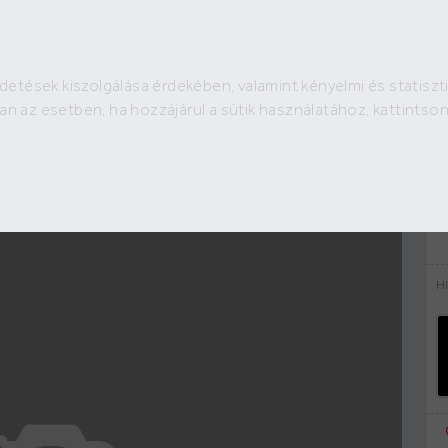
detések kiszolgálása érdekében, valamint kényelmi és statiszti
H
9.5 M Ft
an az esetben, ha hozzájárul a sütik használatához, kattints
2
193 878 Ft /m
Hí