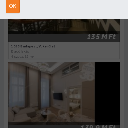
OK
135 M Ft
1055 Budapest, V. kerület
Eladó lakás
2
4 szoba, 89 m
139.9 M Ft