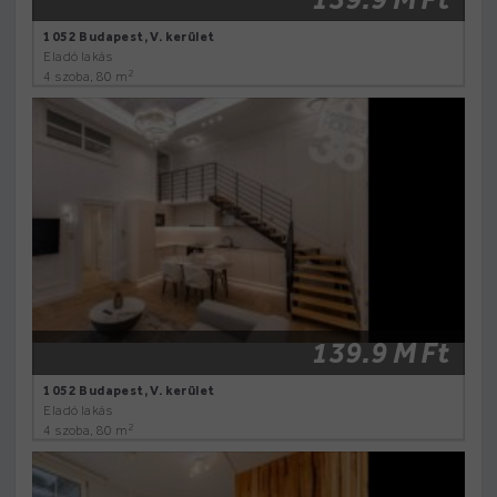
1052 Budapest, V. kerület
Eladó lakás
2
4 szoba, 80 m
139.9 M Ft
1052 Budapest, V. kerület
Eladó lakás
2
4 szoba, 80 m