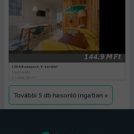
144.9 M Ft
1056 Budapest, V. kerület
Eladó lakás
2
5 szoba, 98 m
További 5 db hasonló ingatlan »