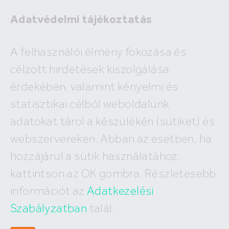
Adatvédelmi tájékoztatás
A felhasználói élmény fokozása és
célzott hirdetések kiszolgálása
A megadott ingatlan már nem
érdekében, valamint kényelmi és
szerepel az adatbázisunkban!
statisztikai célból weboldalunk
adatokat tárol a készülékén (sütiket) és
webszervereken. Abban az esetben, ha
Hasonló ingatlanok:
hozzájárul a sütik használatához,
kattintson az OK gombra. Részletesebb
információt az
Adatkezelési
Szabályzatban
talál.