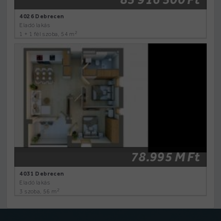
4026 Debrecen
Eladó lakás
2
1 + 1 fél szoba, 54 m
78.995 M Ft
4031 Debrecen
Eladó lakás
2
3 szoba, 56 m