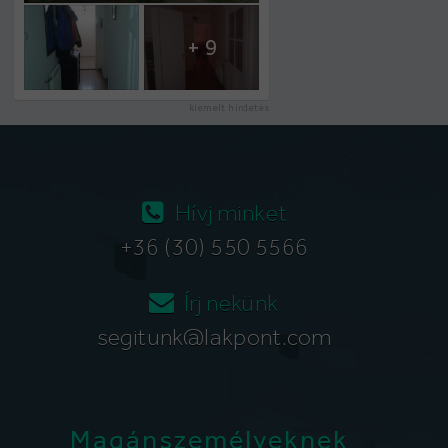
+ 9
kiemelt hirdetés
Hívj minket
+36 (30) 550 5566
Írj nekünk
segitunk@lakpont.com
Magánszemélyeknek