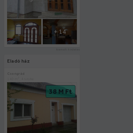
+ 14
kiemelt hirdetés
Eladó ház
Csongrád
2
140 m
, 4 szoba
38 M Ft