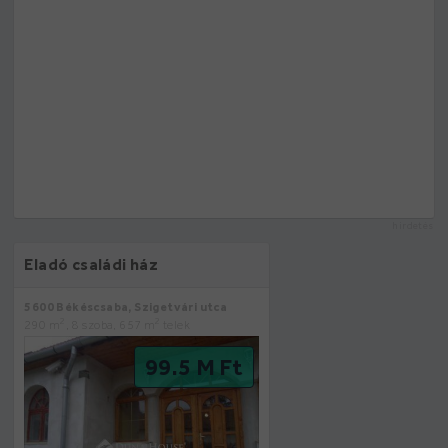
hirdetés
Eladó családi ház
5600 Békéscsaba, Szigetvári utca
2
2
290 m
, 8 szoba, 657 m
telek
99.5 M Ft