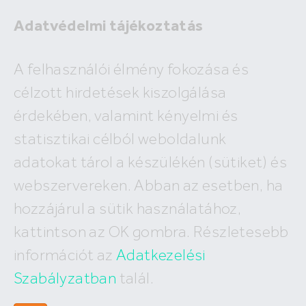
Adatvédelmi tájékoztatás
Eladó
A felhasználói élmény fokozása és
Kiadó
célzott hirdetések kiszolgálása
×
Fülöpszállás
érdekében, valamint kényelmi és
2
ár
millió Ft
alapterület
m
statisztikai célból weboldalunk
Budapest
Megyék, városok
új építésű
Keresés
adatokat tárol a készülékén (sütiket) és
I. kerület
IV. kerület
XV. kerület
webszervereken. Abban az esetben, ha
A keresés nem vezetett eredményre!
II. kerület
V. kerület
XVI. kerület
hozzájárul a sütik használatához,
III. kerület
VI. kerület
XVII. kerület
XI. kerület
VII. kerület
XVIII. kerület
kattintson az OK gombra. Részletesebb
XII. kerület
VIII. kerület
XIX. kerület
információt az
Adatkezelési
XXII. kerület
IX. kerület
XX. kerület
X. kerület
Szabályzatban
talál.
XXI. kerület
XIII. kerület
XXIII. kerület
XIV. kerület