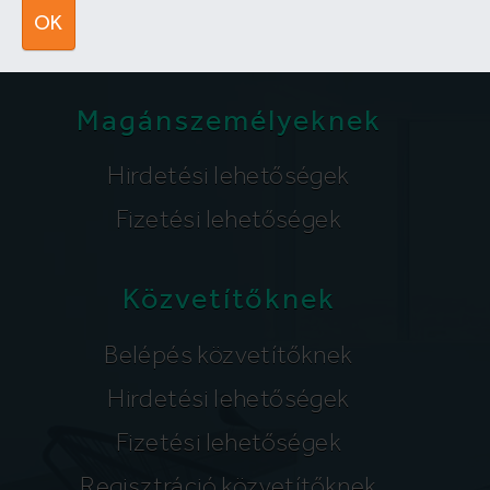
segitunk@lakpont.com
OK
Magánszemélyeknek
Hirdetési lehetőségek
Fizetési lehetőségek
Közvetítőknek
Belépés közvetítőknek
Hirdetési lehetőségek
Fizetési lehetőségek
Regisztráció közvetítőknek