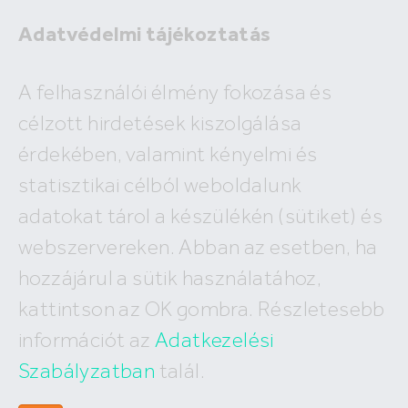
Adatvédelmi tájékoztatás
A felhasználói élmény fokozása és
célzott hirdetések kiszolgálása
A megadott ingatlan már nem
érdekében, valamint kényelmi és
szerepel az adatbázisunkban!
statisztikai célból weboldalunk
adatokat tárol a készülékén (sütiket) és
webszervereken. Abban az esetben, ha
hozzájárul a sütik használatához,
Hívj minket
kattintson az OK gombra. Részletesebb
+36 (30) 550 5566
információt az
Adatkezelési
Szabályzatban
talál.
Írj nekünk