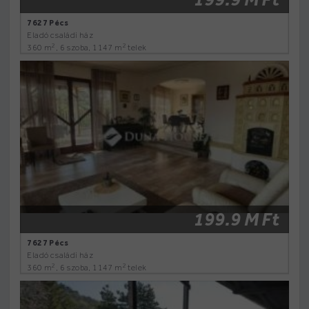
7627 Pécs
Eladó családi ház
2
2
360 m
, 6 szoba, 1147 m
telek
199.9 M Ft
7627 Pécs
Eladó családi ház
2
2
360 m
, 6 szoba, 1147 m
telek