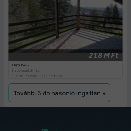
218 M Ft
7625 Pécs
Eladó családi ház
2
2
298 m
, 6 szoba, 1672 m
telek
További 6 db hasonló ingatlan »