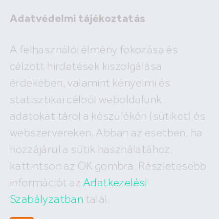
Adatvédelmi tájékoztatás
A felhasználói élmény fokozása és
célzott hirdetések kiszolgálása
A megadott ingatlan már nem
érdekében, valamint kényelmi és
szerepel az adatbázisunkban!
statisztikai célból weboldalunk
adatokat tárol a készülékén (sütiket) és
webszervereken. Abban az esetben, ha
Hasonló ingatlanok:
hozzájárul a sütik használatához,
kattintson az OK gombra. Részletesebb
információt az
Adatkezelési
Szabályzatban
talál.