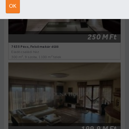
OK
250 M Ft
7635 Pécs, Felsőmakár dűlő
Eladó családi ház
2
2
300 m
, 9 szoba, 1100 m
telek
199.9 M Ft