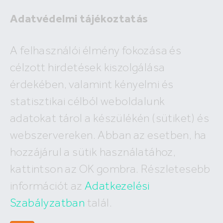
Adatvédelmi tájékoztatás
A felhasználói élmény fokozása és
célzott hirdetések kiszolgálása
A megadott ingatlan már nem
érdekében, valamint kényelmi és
szerepel az adatbázisunkban!
statisztikai célból weboldalunk
adatokat tárol a készülékén (sütiket) és
webszervereken. Abban az esetben, ha
hozzájárul a sütik használatához,
Hívj minket
kattintson az OK gombra. Részletesebb
+36 (30) 550 5566
információt az
Adatkezelési
Szabályzatban
talál.
Írj nekünk