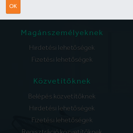
segitunk@lakpont.com
OK
Magánszemélyeknek
Hirdetési lehetőségek
Fizetési lehetőségek
Közvetítőknek
Belépés közvetítőknek
Hirdetési lehetőségek
Fizetési lehetőségek
Regisztráció közvetítőknek