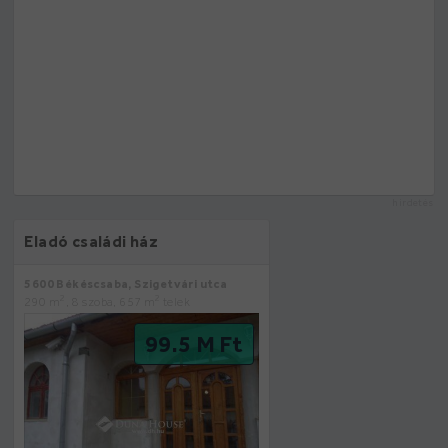
hirdetés
Eladó családi ház
5600 Békéscsaba, Szigetvári utca
2
2
290 m
, 8 szoba, 657 m
telek
99.5 M Ft