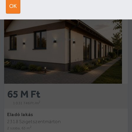
Új építésű
10
OK
65 M Ft
2
1 031 746 Ft /m
Eladó lakás
2318 Szigetszentmárton
2
2 szoba, 63 m