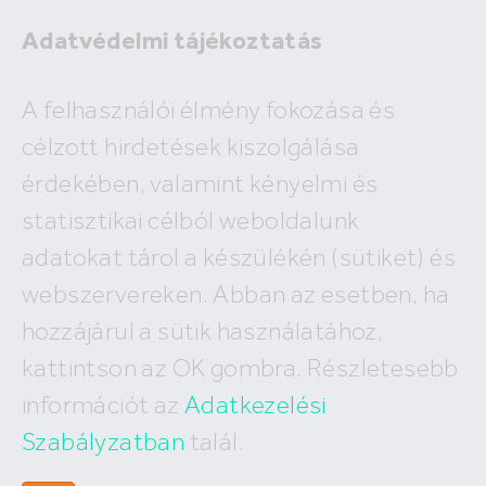
Adatvédelmi tájékoztatás
Eladó
A felhasználói élmény fokozása és
Kiadó
célzott hirdetések kiszolgálása
×
Szigetszentmárton
érdekében, valamint kényelmi és
2
ár
millió Ft
alapterület
m
statisztikai célból weboldalunk
Budapest
Megyék, városok
új építésű
Keresés
adatokat tárol a készülékén (sütiket) és
I. kerület
IV. kerület
XV. kerület
webszervereken. Abban az esetben, ha
Eladó Szigetszentmártoni lakások
II. kerület
V. kerület
XVI. kerület
hozzájárul a sütik használatához,
III. kerület
VI. kerület
XVII. kerület
1
találat, megjelenítve
1-1
XI. kerület
VII. kerület
XVIII. kerület
kattintson az OK gombra. Részletesebb
XII. kerület
VIII. kerület
XIX. kerület
információt az
Adatkezelési
XXII. kerület
IX. kerület
XX. kerület
X. kerület
Szabályzatban
talál.
XXI. kerület
XIII. kerület
XXIII. kerület
XIV. kerület