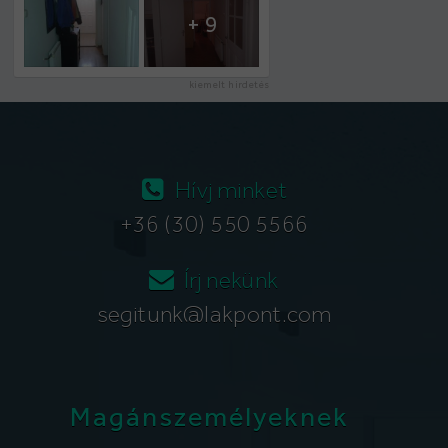
+ 9
kiemelt hirdetés
Hívj minket
+36 (30) 550 5566
Írj nekünk
segitunk@lakpont.com
Magánszemélyeknek