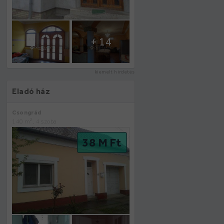
+ 14
kiemelt hirdetés
Eladó ház
Csongrád
2
140 m
, 4 szoba
38 M Ft