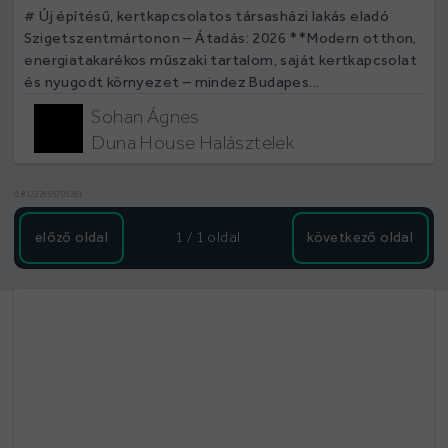
# Új építésű, kertkapcsolatos társasházi lakás eladó
Szigetszentmártonon – Átadás: 2026 **Modern otthon,
energiatakarékos műszaki tartalom, saját kertkapcsolat
és nyugodt környezet – mindez Budapes...
Sohan Ágnes
Duna House Halásztelek
0.81222605705261
előző oldal
1 / 1
oldal
következő oldal