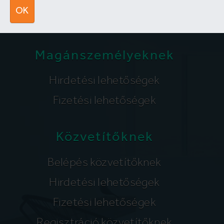
segitunk@lakpont.com
OK
Magánszemélyeknek
Hirdetési lehetőségek
Fizetési lehetőségek
Közvetítőknek
Belépés közvetítőknek
Hirdetési lehetőségek
Fizetési lehetőségek
Regisztráció közvetítőknek