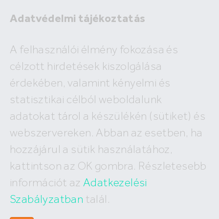
Adatvédelmi tájékoztatás
A felhasználói élmény fokozása és
célzott hirdetések kiszolgálása
A megadott ingatlan már nem
érdekében, valamint kényelmi és
szerepel az adatbázisunkban!
statisztikai célból weboldalunk
adatokat tárol a készülékén (sütiket) és
webszervereken. Abban az esetben, ha
hozzájárul a sütik használatához,
Hívj minket
kattintson az OK gombra. Részletesebb
+36 (30) 550 5566
információt az
Adatkezelési
Szabályzatban
talál.
Írj nekünk