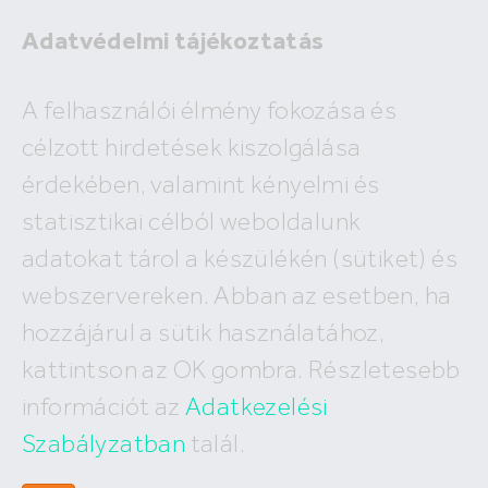
Adatvédelmi tájékoztatás
A felhasználói élmény fokozása és
célzott hirdetések kiszolgálása
A megadott ingatlan már nem
érdekében, valamint kényelmi és
szerepel az adatbázisunkban!
statisztikai célból weboldalunk
adatokat tárol a készülékén (sütiket) és
webszervereken. Abban az esetben, ha
hozzájárul a sütik használatához,
Hívj minket
kattintson az OK gombra. Részletesebb
+36 (30) 550 5566
információt az
Adatkezelési
Szabályzatban
talál.
Írj nekünk