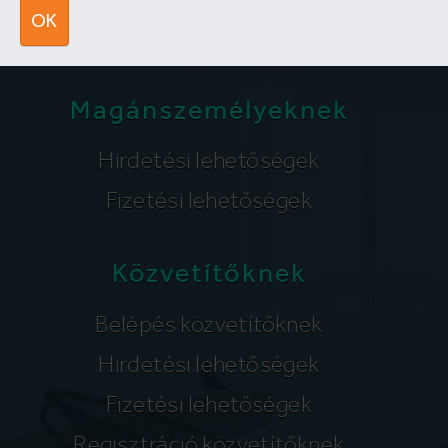
segitunk@lakpont.com
OK
Magánszemélyeknek
Hirdetési lehetőségek
Fizetési lehetőségek
Közvetítőknek
Belépés közvetítőknek
Hirdetési lehetőségek
Fizetési lehetőségek
Regisztráció közvetítőknek